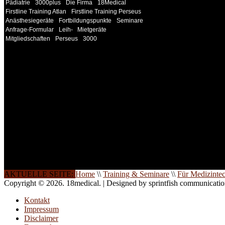
Pädiatrie
3000plus
Die Firma
18Medical
Firstline Training Atlan
Firstline Training Perseus
Anästhesiegeräte
Fortbildungspunkte
Seminare
Anfrage-Formular
Leih-
Mietgeräte
Mitgliedschaften
Perseus
3000
INFORMATION
Seminare und Trainings für Anwender von Medizinprodukten u
technisches Personal
.
Um Ihnen eine optimale Arbeitsatmosphäre und ein Maximum
Lernerfolg zu garantieren, ist die Anzahl der Teilnehmer begren
Ihren Wunsch richten wir weitere Termine, Themen und Semin
Sie ein. Gerne schulen wir Sie auch in Wochenendkursen, in
Halbtagsschulungen, oder direkt vor Ort.
Die Qualität unserer Schulungen ist das Ergebnis jahrelanger
Erfahrung. Wir geben diese gerne an Sie weiter.
AKTUELLE SEITE:
Home
\\
Training & Seminare
\\
Für Medizinte
Copyright © 2026. 18medical. | Designed by sprintfish communicati
Kontakt
Impressum
Disclaimer