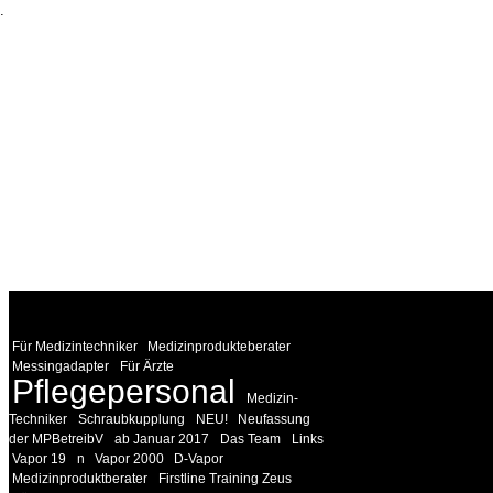
.
WEITERE
LINKS
Für Medizintechniker
Medizinprodukteberater
Messingadapter
Für Ärzte
Pflegepersonal
Medizin-
Techniker
Schraubkupplung
NEU!
Neufassung
der MPBetreibV
ab Januar 2017
Das Team
Links
Vapor 19
n
Vapor 2000
D-Vapor
Medizinproduktberater
Firstline Training Zeus