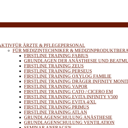
E
AKTIV
FÜR ÄRZTE & PFLEGEPERSONAL
FÜR MEDIZINTECHNIKER & MEDIZINPRODUKTBER
FIRSTLINE TRAINING FABIUS
GRUNDLAGEN DER ANÄSTHESIE UND BEATM
FIRSTLINE TRAINING ZEUS
FIRSTLINE TRAINING PERSEUS
FIRSTLINE TRAINING OXYLOG FAMILIE
FIRSTLINE TRAINING DRÄGER INFINITY MONI
FIRSTLINE TRAINING VAPOR
FIRSTLINE TRAINING CATO / CICERO EM
FIRSTLINE TRAINING EVITA INFINITY V500
FIRSTLINE TRAINING EVITA 4/XL
FIRSTLINE TRAINING PRIMUS
FIRSTLINE TRAINING ATLAN
GRUNDLAGENSCHULUNG ANÄSTHESIE
GRUNDLAGENSCHULUNG VENTILATION
SEMINAR ANFRAGEN