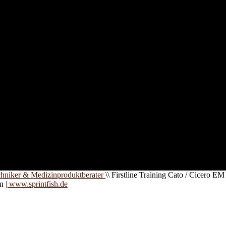
nd für
 an
zt. Auf
are für
chniker & Medizinproduktberater
\\
Firstline Training Cato / Cicero EM
on
| www.sprintfish.de