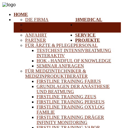
HOME
DIE FIRMA
18MEDICAL
KARRIERE
TRAINING &
HISTORISCHE GERÄTE
SEMINARE
ANFAHRT
SERVICE
PARTNER
PROJEKTE
FÜR ÄRZTE & PFLEGEPERSONAL
TESTCHEST INTENSIVBEATMUNG
INTERAKTIV
HOK - HANDFUL OF KNOWLEDGE
SEMINAR ANFRAGEN
FÜR MEDIZINTECHNIKER &
MEDIZINPRODUKTBERATER
FIRSTLINE TRAINING FABIUS
GRUNDLAGEN DER ANÄSTHESIE
UND BEATMUNG
FIRSTLINE TRAINING ZEUS
FIRSTLINE TRAINING PERSEUS
FIRSTLINE TRAINING OXYLOG
FAMILIE
FIRSTLINE TRAINING DRÄGER
INFINITY MONITORING
FIRSTLINE TRAINING VAPOR