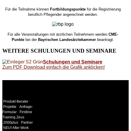
Für die Teilnahme können
Fortbildungspunkte
für die Registrierung
beruflich Pflegender angerechnet werden.
Für alle Veranstaltungen mit ärztlichen Teilnehmern werden
CME-
Punkte
bei der
Bayrischen Landesärztekammer
beantragt.
WEITERE
SCHULUNGEN UND SEMINARE
Schulungen und Seminare
Zum PDF Download einfach die Grafik anklicken!
WEITERE
LINKS
Produkt-Berater
Projekte
Anfrage-
Formular
Firstline
Training Zeus
2000plus
Partner
NEU! After Work