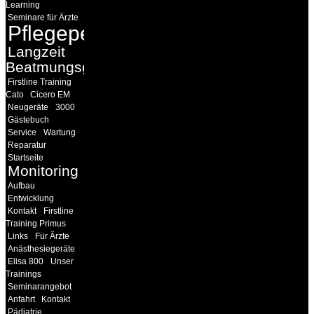
Learning
Seminare für Ärzte
Pflegepersonal
Langzeit
Beatmungsgeräte
Firstline Training
Cato
Cicero EM
Neugeräte
3000
Gästebuch
Service
Wartung
Reparatur
Startseite
Monitoring
Aufbau
Entwicklung
Kontakt
Firstline
Training Primus
Links
Für Ärzte
Anästhesiegeräte
Elisa 800
Unser
Trainings
Seminarangebot
Anfahrt
Kontakt
Pädiatrie