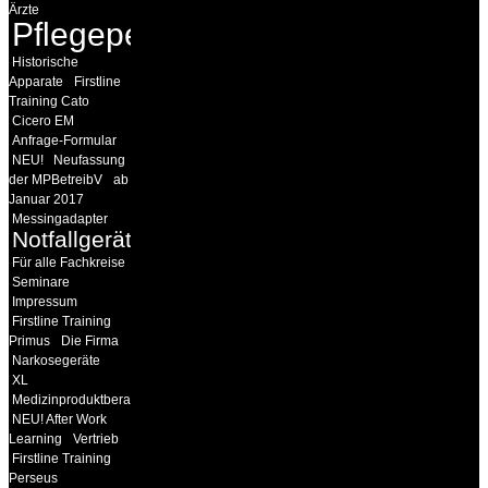
Ärzte
Pflegepersonal
Historische
Apparate
Firstline
Training Cato
Cicero EM
Anfrage-Formular
NEU!
Neufassung
der MPBetreibV
ab
Januar 2017
Messingadapter
Notfallgeräte
Für alle Fachkreise
Seminare
Impressum
Firstline Training
Primus
Die Firma
Narkosegeräte
XL
Medizinproduktberater
NEU! After Work
Learning
Vertrieb
Firstline Training
Perseus