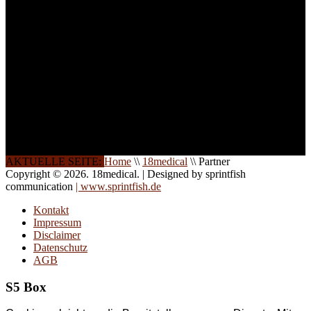
und Seminare für Sie ein.
Gerne schulen wir Sie
auch in
Wochenendkursen, in
Halbtagsschulungen, oder
direkt vor Ort.
Die Qualität unserer
Schulungen ist das
Ergebnis jahrelanger
Erfahrung. Wir geben
diese gerne an Sie weiter.
AKTUELLE SEITE:
Home
\\
18medical
\\
Partner
Copyright © 2026. 18medical. | Designed by sprintfish
communication
| www.sprintfish.de
Kontakt
Impressum
Disclaimer
Datenschutz
AGB
S5 Box