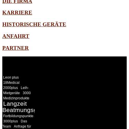
DIE FIRMA
KARRIERE
HISTORISCHE GERÄTE
ANFAHRT
PARTNER
WEITERE
LINKS
Leon plus
18Medical
2000plus
Leih-
Mietgeräte
3000
Medizinprodukte
Langzeit
Beatmungsgeräte
Fortbildungspunkte
3000plus
Das
Team
Anfrage für