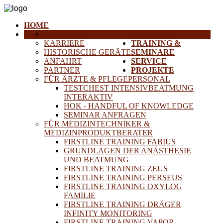
HOME
DIE FIRMA
18MEDICAL
KARRIERE
TRAINING &
HISTORISCHE GERÄTE
SEMINARE
ANFAHRT
SERVICE
PARTNER
PROJEKTE
FÜR ÄRZTE & PFLEGEPERSONAL
TESTCHEST INTENSIVBEATMUNG
INTERAKTIV
HOK - HANDFUL OF KNOWLEDGE
SEMINAR ANFRAGEN
FÜR MEDIZINTECHNIKER &
MEDIZINPRODUKTBERATER
FIRSTLINE TRAINING FABIUS
GRUNDLAGEN DER ANÄSTHESIE
UND BEATMUNG
FIRSTLINE TRAINING ZEUS
FIRSTLINE TRAINING PERSEUS
FIRSTLINE TRAINING OXYLOG
FAMILIE
FIRSTLINE TRAINING DRÄGER
INFINITY MONITORING
FIRSTLINE TRAINING VAPOR