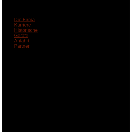
18MEDICAL
Die Firma
Karriere
Historische
Geräte
Anfahrt
Partner
INFORMATION
Seminare und Trainings
für Anwender von
Medizinprodukten und für
technisches Personal
.
Um Ihnen eine optimale
Arbeitsatmosphäre und
ein Maximum an
Lernerfolg zu garantieren,
ist die Anzahl der
Teilnehmer begrenzt. Auf
Ihren Wunsch richten wir
weitere Termine, Themen