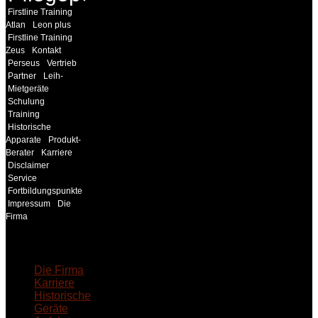
Firstline Training
Atlan
Leon plus
Firstline Training
Zeus
Kontakt
Perseus
Vertrieb
Partner
Leih-
Mietgeräte
Schulung
Training
Historische
Apparate
Produkt-
Berater
Karriere
Disclaimer
Service
Fortbildungspunkte
Impressum
Die
Firma
18MEDICAL
Die Firma
Karriere
Historische
Geräte