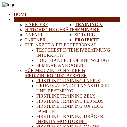
HOME
DIE FIRMA
18MEDICAL
KARRIERE
TRAINING &
HISTORISCHE GERÄTE
SEMINARE
ANFAHRT
SERVICE
PARTNER
PROJEKTE
FÜR ÄRZTE & PFLEGEPERSONAL
TESTCHEST INTENSIVBEATMUNG
INTERAKTIV
HOK - HANDFUL OF KNOWLEDGE
SEMINAR ANFRAGEN
FÜR MEDIZINTECHNIKER &
MEDIZINPRODUKTBERATER
FIRSTLINE TRAINING FABIUS
GRUNDLAGEN DER ANÄSTHESIE
UND BEATMUNG
FIRSTLINE TRAINING ZEUS
FIRSTLINE TRAINING PERSEUS
FIRSTLINE TRAINING OXYLOG
FAMILIE
FIRSTLINE TRAINING DRÄGER
INFINITY MONITORING
FIRSTLINE TRAINING VAPOR