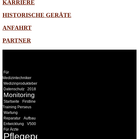
KARRIERE
HISTORISCHE GERÄTE
ANFAHRT
PARTNER
WEITERE
LINKS
Für
Medizintechniker
Medizinprodukteberater
Datenschutz
2018
Monitoring
Startseite
Firstline
Training Perseus
Wartung
Reparatur
Aufbau
Entwicklung
V500
Für Ärzte
Pflegepersonal