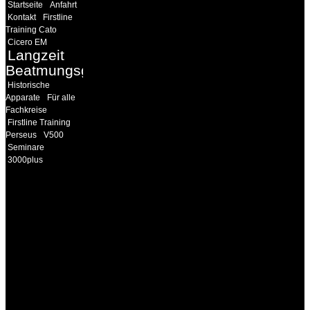
Startseite
Anfahrt
Kontakt
Firstline
Training Cato
Cicero EM
Langzeit
Beatmungsgeräte
Historische
Apparate
Für alle
Fachkreise
Firstline Training
Perseus
V500
Seminare
3000plus
INFORMATION
Seminare und Trainings
für Anwender von
Medizinprodukten und für
technisches Personal
.
Um Ihnen eine optimale
Arbeitsatmosphäre und
ein Maximum an
Lernerfolg zu garantieren,