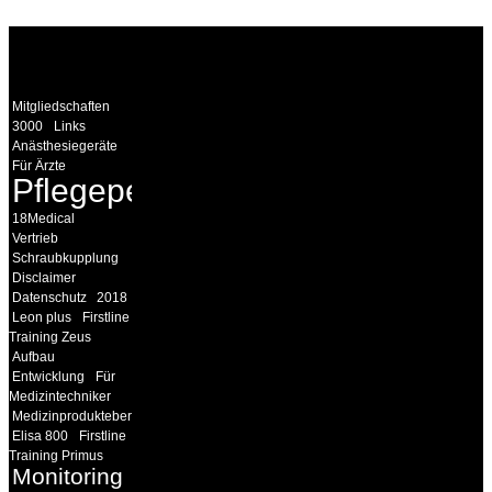
WEITERE
LINKS
Mitgliedschaften
3000
Links
Anästhesiegeräte
Für Ärzte
Pflegepersonal
18Medical
Vertrieb
Schraubkupplung
Disclaimer
Datenschutz
2018
Leon plus
Firstline
Training Zeus
Aufbau
Entwicklung
Für
Medizintechniker
Medizinprodukteberater
Elisa 800
Firstline
Training Primus
Monitoring