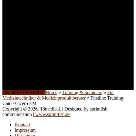
ist die Anzahl der
Teilnehmer begrenzt. Auf
Ihren Wunsch richten wir
weitere Termine, Themen
und Seminare für Sie ein.
Gerne schulen wir Sie
auch in
Wochenendkursen, in
Halbtagsschulungen, oder
direkt vor Ort.
Die Qualität unserer
Schulungen ist das
Ergebnis jahrelanger
Erfahrung. Wir geben
diese gerne an Sie weiter.
AKTUELLE SEITE:
Home
\\
Training & Seminare
\\
Für
Medizintechniker & Medizinproduktberater
\\
Firstline Training
Cato / Cicero EM
Copyright © 2026. 18medical. | Designed by sprintfish
communication
| www.sprintfish.de
Kontakt
Impressum
Disclaimer