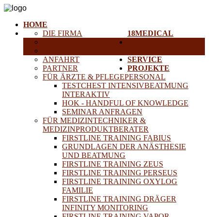
HOME
DIE FIRMA
18MEDICAL
KARRIERE
TRAINING &
HISTORISCHE GERÄTE
SEMINARE
ANFAHRT
SERVICE
PARTNER
PROJEKTE
FÜR ÄRZTE & PFLEGEPERSONAL
TESTCHEST INTENSIVBEATMUNG
INTERAKTIV
HOK - HANDFUL OF KNOWLEDGE
SEMINAR ANFRAGEN
FÜR MEDIZINTECHNIKER &
MEDIZINPRODUKTBERATER
FIRSTLINE TRAINING FABIUS
GRUNDLAGEN DER ANÄSTHESIE
UND BEATMUNG
FIRSTLINE TRAINING ZEUS
FIRSTLINE TRAINING PERSEUS
FIRSTLINE TRAINING OXYLOG
FAMILIE
FIRSTLINE TRAINING DRÄGER
INFINITY MONITORING
FIRSTLINE TRAINING VAPOR