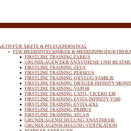
E
AKTIV
FÜR ÄRZTE & PFLEGEPERSONAL
FÜR MEDIZINTECHNIKER & MEDIZINPRODUKTBER
FIRSTLINE TRAINING FABIUS
GRUNDLAGEN DER ANÄSTHESIE UND BEATM
FIRSTLINE TRAINING ZEUS
FIRSTLINE TRAINING PERSEUS
FIRSTLINE TRAINING OXYLOG FAMILIE
FIRSTLINE TRAINING DRÄGER INFINITY MONI
FIRSTLINE TRAINING VAPOR
FIRSTLINE TRAINING CATO / CICERO EM
FIRSTLINE TRAINING EVITA INFINITY V500
FIRSTLINE TRAINING EVITA 4/XL
FIRSTLINE TRAINING PRIMUS
FIRSTLINE TRAINING ATLAN
GRUNDLAGENSCHULUNG ANÄSTHESIE
GRUNDLAGENSCHULUNG VENTILATION
SEMINAR ANFRAGEN