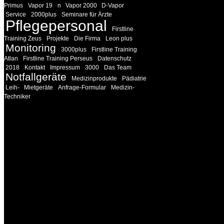
Primus
Vapor 19
n
Vapor 2000
D-Vapor
Service
2000plus
Seminare für Ärzte
Pflegepersonal
Firstline
Training Zeus
Projekte
Die Firma
Leon plus
Monitoring
3000plus
Firstline Training
Atlan
Firstline Training Perseus
Datenschutz
2018
Kontakt
Impressum
3000
Das Team
Notfallgeräte
Medizinprodukte
Pädiatrie
Leih-
Mietgeräte
Anfrage-Formular
Medizin-
Techniker
INFORMATION
Seminare und Trainings für Anwender von Medizinprodukten u
technisches Personal
.
Um Ihnen eine optimale Arbeitsatmosphäre und ein Maximum
Lernerfolg zu garantieren, ist die Anzahl der Teilnehmer begren
Ihren Wunsch richten wir weitere Termine, Themen und Semin
Sie ein. Gerne schulen wir Sie auch in Wochenendkursen, in
Halbtagsschulungen, oder direkt vor Ort.
Die Qualität unserer Schulungen ist das Ergebnis jahrelanger
Erfahrung. Wir geben diese gerne an Sie weiter.