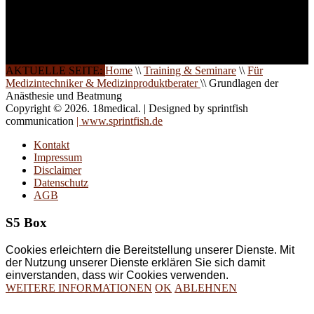
Schulungen ist das
Ergebnis jahrelanger
Erfahrung. Wir geben
diese gerne an Sie weiter.
AKTUELLE SEITE:
Home
\\
Training & Seminare
\\
Für
Medizintechniker & Medizinproduktberater
\\
Grundlagen der
Anästhesie und Beatmung
Copyright © 2026. 18medical. | Designed by sprintfish
communication
| www.sprintfish.de
Kontakt
Impressum
Disclaimer
Datenschutz
AGB
S5 Box
Cookies erleichtern die Bereitstellung unserer Dienste. Mit
der Nutzung unserer Dienste erklären Sie sich damit
einverstanden, dass wir Cookies verwenden.
WEITERE INFORMATIONEN
OK
ABLEHNEN