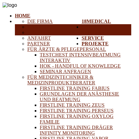
HOME
DIE FIRMA
18MEDICAL
KARRIERE
TRAINING &
HISTORISCHE GERÄTE
SEMINARE
ANFAHRT
SERVICE
PARTNER
PROJEKTE
FÜR ÄRZTE & PFLEGEPERSONAL
TESTCHEST INTENSIVBEATMUNG
INTERAKTIV
HOK - HANDFUL OF KNOWLEDGE
SEMINAR ANFRAGEN
FÜR MEDIZINTECHNIKER &
MEDIZINPRODUKTBERATER
FIRSTLINE TRAINING FABIUS
GRUNDLAGEN DER ANÄSTHESIE
UND BEATMUNG
FIRSTLINE TRAINING ZEUS
FIRSTLINE TRAINING PERSEUS
FIRSTLINE TRAINING OXYLOG
FAMILIE
FIRSTLINE TRAINING DRÄGER
INFINITY MONITORING
FIRSTLINE TRAINING VAPOR