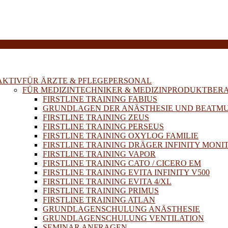
E
AKTIV
FÜR ÄRZTE & PFLEGEPERSONAL
FÜR MEDIZINTECHNIKER & MEDIZINPRODUKTBER
FIRSTLINE TRAINING FABIUS
GRUNDLAGEN DER ANÄSTHESIE UND BEATM
FIRSTLINE TRAINING ZEUS
FIRSTLINE TRAINING PERSEUS
FIRSTLINE TRAINING OXYLOG FAMILIE
FIRSTLINE TRAINING DRÄGER INFINITY MONI
FIRSTLINE TRAINING VAPOR
FIRSTLINE TRAINING CATO / CICERO EM
FIRSTLINE TRAINING EVITA INFINITY V500
FIRSTLINE TRAINING EVITA 4/XL
FIRSTLINE TRAINING PRIMUS
FIRSTLINE TRAINING ATLAN
GRUNDLAGENSCHULUNG ANÄSTHESIE
GRUNDLAGENSCHULUNG VENTILATION
SEMINAR ANFRAGEN