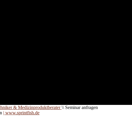
nd für
 an
zt. Auf
are für
chniker & Medizinproduktberater
\\
Seminar anfragen
on
| www.sprintfish.de