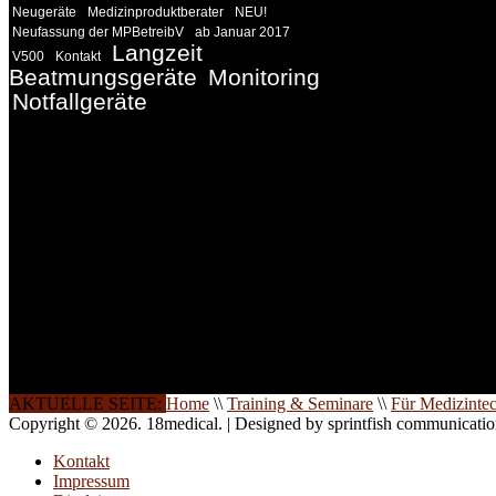
Neugeräte
Medizinproduktberater
NEU!
Neufassung der MPBetreibV
ab Januar 2017
Langzeit
V500
Kontakt
Beatmungsgeräte
Monitoring
Notfallgeräte
INFORMATION
Seminare und Trainings für Anwender von Medizinprodukten u
technisches Personal
.
Um Ihnen eine optimale Arbeitsatmosphäre und ein Maximum
Lernerfolg zu garantieren, ist die Anzahl der Teilnehmer begren
Ihren Wunsch richten wir weitere Termine, Themen und Semin
Sie ein. Gerne schulen wir Sie auch in Wochenendkursen, in
Halbtagsschulungen, oder direkt vor Ort.
Die Qualität unserer Schulungen ist das Ergebnis jahrelanger
Erfahrung. Wir geben diese gerne an Sie weiter.
AKTUELLE SEITE:
Home
\\
Training & Seminare
\\
Für Medizinte
Copyright © 2026. 18medical. | Designed by sprintfish communicati
Kontakt
Impressum