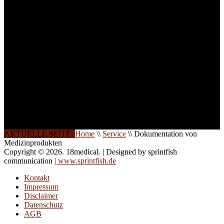
Ihren Wunsch richten wir
weitere Termine, Themen
und Seminare für Sie ein.
Gerne schulen wir Sie
auch in
Wochenendkursen, in
Halbtagsschulungen, oder
direkt vor Ort.
Die Qualität unserer
Schulungen ist das
Ergebnis jahrelanger
Erfahrung. Wir geben
diese gerne an Sie weiter.
AKTUELLE SEITE:
Home
\\
Service
\\
Dokumentation von
Medizinprodukten
Copyright © 2026. 18medical. | Designed by sprintfish
communication
| www.sprintfish.de
Kontakt
Impressum
Disclaimer
Datenschutz
AGB