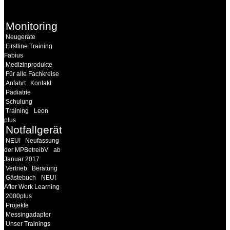
LINKS
Monitoring
Neugeräte
Firstline Training
Fabius
Medizinprodukte
Für alle Fachkreise
Anfahrt
Kontakt
Pädiatrie
Schulung
Training
Leon
plus
Notfallgeräte
NEU!
Neufassung
der MPBetreibV
ab
Januar 2017
Vertrieb
Beratung
Gästebuch
NEU!
After Work Learning
2000plus
Projekte
Messingadapter
Unser Trainings