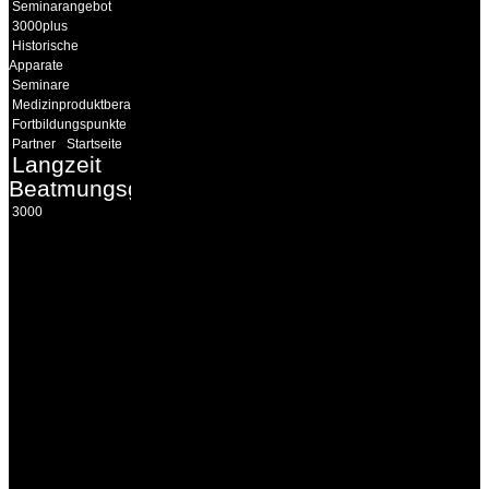
Seminarangebot
3000plus
Historische
Apparate
Seminare
Medizinproduktberater
Fortbildungspunkte
Partner
Startseite
Langzeit
Beatmungsgeräte
3000
INFORMATION
Seminare und Trainings
für Anwender von
Medizinprodukten und für
technisches Personal
.
Um Ihnen eine optimale
Arbeitsatmosphäre und
ein Maximum an
Lernerfolg zu garantieren,
ist die Anzahl der
Teilnehmer begrenzt. Auf