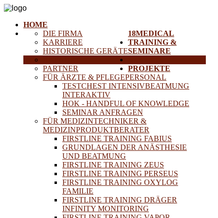
HOME
DIE FIRMA
18MEDICAL
KARRIERE
TRAINING &
HISTORISCHE GERÄTE
SEMINARE
ANFAHRT
SERVICE
PARTNER
PROJEKTE
FÜR ÄRZTE & PFLEGEPERSONAL
TESTCHEST INTENSIVBEATMUNG
INTERAKTIV
HOK - HANDFUL OF KNOWLEDGE
SEMINAR ANFRAGEN
FÜR MEDIZINTECHNIKER &
MEDIZINPRODUKTBERATER
FIRSTLINE TRAINING FABIUS
GRUNDLAGEN DER ANÄSTHESIE
UND BEATMUNG
FIRSTLINE TRAINING ZEUS
FIRSTLINE TRAINING PERSEUS
FIRSTLINE TRAINING OXYLOG
FAMILIE
FIRSTLINE TRAINING DRÄGER
INFINITY MONITORING
FIRSTLINE TRAINING VAPOR