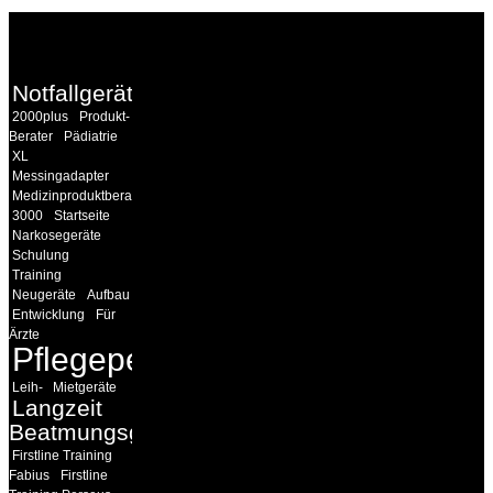
WEITERE
LINKS
Notfallgeräte
2000plus
Produkt-
Berater
Pädiatrie
XL
Messingadapter
Medizinproduktberater
3000
Startseite
Narkosegeräte
Schulung
Training
Neugeräte
Aufbau
Entwicklung
Für
Ärzte
Pflegepersonal
Leih-
Mietgeräte
Langzeit
Beatmungsgeräte
Firstline Training
Fabius
Firstline