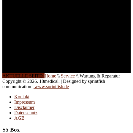
weitere Termine, Themen
und Seminare für Sie ein.
Gerne schulen wir Sie
auch in
Wochenendkursen, in
Halbtagsschulungen, oder
direkt vor Ort.
Die Qualität unserer
Schulungen ist das
Ergebnis jahrelanger
Erfahrung. Wir geben
diese gerne an Sie weiter.
AKTUELLE SEITE:
Home
\\
Service
\\
Wartung & Reparatur
Copyright © 2026. 18medical. | Designed by sprintfish
communication
| www.sprintfish.de
Kontakt
Impressum
Disclaimer
Datenschutz
AGB
S5 Box