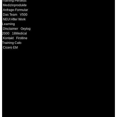
Training Perseus
Medizinprodukte
Anfrage-Formular
Das Team
V500
NEU! After Work
Learning
Disclaimer
Oxylog
2000
18Medical
Kontakt
Firstline
Training Cato
Cicero EM
INFORMATION
Seminare und Trainings
für Anwender von
Medizinprodukten und für
technisches Personal
.
Um Ihnen eine optimale
Arbeitsatmosphäre und
ein Maximum an
Lernerfolg zu garantieren,
ist die Anzahl der
Teilnehmer begrenzt. Auf
Ihren Wunsch richten wir