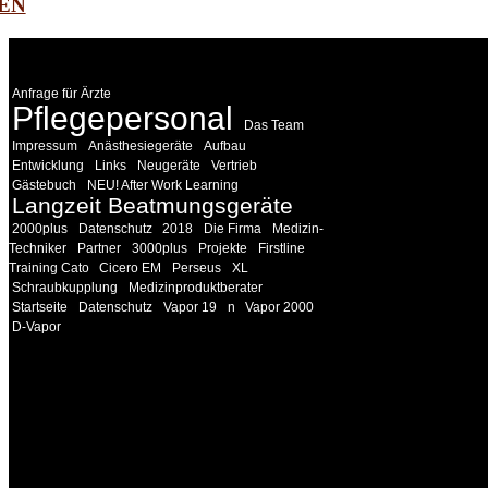
EN
WEITERE
LINKS
Anfrage für Ärzte
Pflegepersonal
Das Team
Impressum
Anästhesiegeräte
Aufbau
Entwicklung
Links
Neugeräte
Vertrieb
Gästebuch
NEU! After Work Learning
Langzeit Beatmungsgeräte
2000plus
Datenschutz
2018
Die Firma
Medizin-
Techniker
Partner
3000plus
Projekte
Firstline
Training Cato
Cicero EM
Perseus
XL
Schraubkupplung
Medizinproduktberater
Startseite
Datenschutz
Vapor 19
n
Vapor 2000
D-Vapor
INFORMATION
Seminare und Trainings für Anwender von Medizinprodukten u
technisches Personal
.
Um Ihnen eine optimale Arbeitsatmosphäre und ein Maximum
Lernerfolg zu garantieren, ist die Anzahl der Teilnehmer begren
Ihren Wunsch richten wir weitere Termine, Themen und Semin