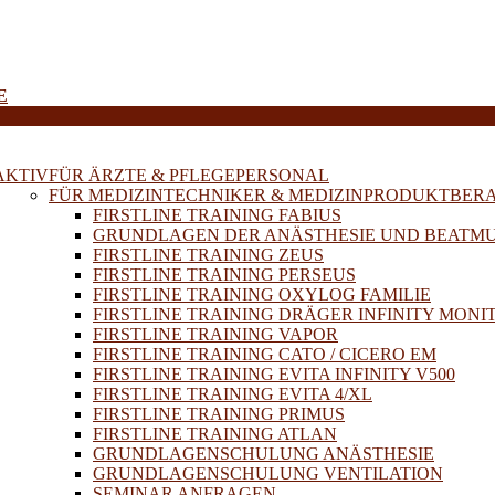
E
AKTIV
FÜR ÄRZTE & PFLEGEPERSONAL
FÜR MEDIZINTECHNIKER & MEDIZINPRODUKTBER
FIRSTLINE TRAINING FABIUS
GRUNDLAGEN DER ANÄSTHESIE UND BEATM
FIRSTLINE TRAINING ZEUS
FIRSTLINE TRAINING PERSEUS
FIRSTLINE TRAINING OXYLOG FAMILIE
FIRSTLINE TRAINING DRÄGER INFINITY MONI
FIRSTLINE TRAINING VAPOR
FIRSTLINE TRAINING CATO / CICERO EM
FIRSTLINE TRAINING EVITA INFINITY V500
FIRSTLINE TRAINING EVITA 4/XL
FIRSTLINE TRAINING PRIMUS
FIRSTLINE TRAINING ATLAN
GRUNDLAGENSCHULUNG ANÄSTHESIE
GRUNDLAGENSCHULUNG VENTILATION
SEMINAR ANFRAGEN