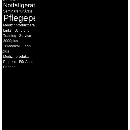
Notfallgeräte
Seminare für Ärzte
Pflegepersonal
Medizinproduktberater
Links
Schulung
Training
Service
3000plus
18Medical
Leon
plus
Medizinprodukte
Projekte
Für Ärzte
Partner
INFORMATION
Seminare und Trainings
für Anwender von
Medizinprodukten und für
technisches Personal
.
Um Ihnen eine optimale
Arbeitsatmosphäre und
ein Maximum an
Lernerfolg zu garantieren,