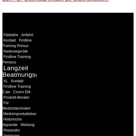
WEITERE
LINKS
Pädiatrie
Anfahrt
Kontakt
Firstline
Training Primus
Narkosegeräte
Firstline Training
Perseus
Langzeit
Beatmungsgeräte
XL
Kontakt
Firstline Training
Cato
Cicero EM
Produkt-Berater
Für
Medizintechniker
Medizinprodukteberater
Historische
Apparate
Wartung
Reparatur
Seminare