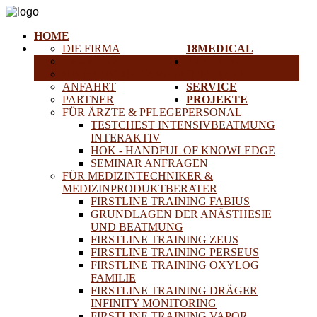
HOME
DIE FIRMA
18MEDICAL
KARRIERE
TRAINING &
HISTORISCHE GERÄTE
SEMINARE
ANFAHRT
SERVICE
PARTNER
PROJEKTE
FÜR ÄRZTE & PFLEGEPERSONAL
TESTCHEST INTENSIVBEATMUNG
INTERAKTIV
HOK - HANDFUL OF KNOWLEDGE
SEMINAR ANFRAGEN
FÜR MEDIZINTECHNIKER &
MEDIZINPRODUKTBERATER
FIRSTLINE TRAINING FABIUS
GRUNDLAGEN DER ANÄSTHESIE
UND BEATMUNG
FIRSTLINE TRAINING ZEUS
FIRSTLINE TRAINING PERSEUS
FIRSTLINE TRAINING OXYLOG
FAMILIE
FIRSTLINE TRAINING DRÄGER
INFINITY MONITORING
FIRSTLINE TRAINING VAPOR