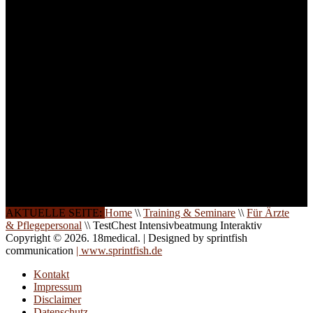
ist die Anzahl der
Teilnehmer begrenzt. Auf
Ihren Wunsch richten wir
weitere Termine, Themen
und Seminare für Sie ein.
Gerne schulen wir Sie
auch in
Wochenendkursen, in
Halbtagsschulungen, oder
direkt vor Ort.
Die Qualität unserer
Schulungen ist das
Ergebnis jahrelanger
Erfahrung. Wir geben
diese gerne an Sie weiter.
AKTUELLE SEITE:
Home
\\
Training & Seminare
\\
Für Ärzte
& Pflegepersonal
\\
TestChest Intensivbeatmung Interaktiv
Copyright © 2026. 18medical. | Designed by sprintfish
communication
| www.sprintfish.de
Kontakt
Impressum
Disclaimer
Datenschutz