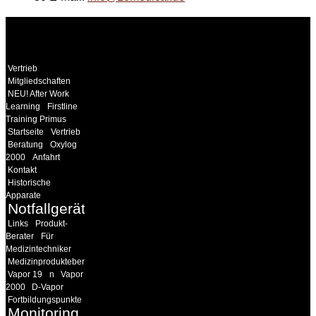
WEITERE
LINKS
Vertrieb
Mitgliedschaften
NEU! After Work
Learning
Firstline
Training Primus
Startseite
Vertrieb
Beratung
Oxylog
2000
Anfahrt
Kontakt
Historische
Apparate
Notfallgeräte
Links
Produkt-
Berater
Für
Medizintechniker
Medizinprodukteberater
Vapor 19
n
Vapor
2000
D-Vapor
Fortbildungspunkte
Monitoring