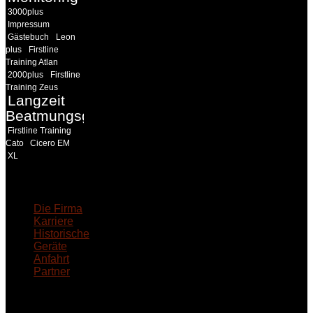
3000plus
Impressum
Gästebuch
Leon
plus
Firstline
Training Atlan
2000plus
Firstline
Training Zeus
Langzeit
Beatmungsgeräte
Firstline Training
Cato
Cicero EM
XL
18MEDICAL
Die Firma
Karriere
Historische
Geräte
Anfahrt
Partner
INFORMATION