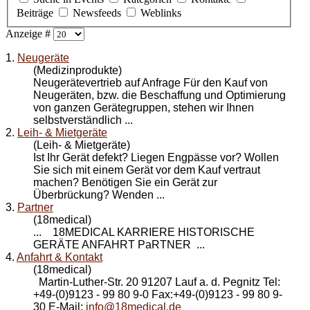
Beiträge
Newsfeeds
Weblinks
Anzeige #
1.
Neugeräte
(Medizinprodukte)
Neugerätevertrieb auf Anfrage Für den Kauf von
Neugeräten, bzw. die Beschaffung und Optimierung
von ganzen Gerätegruppen, stehen wir Ihnen
selbstverständlich ...
2.
Leih- & Mietgeräte
(Leih- & Mietgeräte)
Ist Ihr Gerät defekt? Liegen Engpässe vor? Wollen
Sie sich mit einem Gerät vor dem Kauf vertraut
machen? Benötigen Sie ein Gerät zur
Überbrückung? Wenden ...
3.
Partner
(18medical)
... 18MEDICAL KARRIERE HISTORISCHE
GERÄTE
ANFAHRT
PaRTNER ...
4.
Anfahrt & Kontakt
(18medical)
Martin-Luther-Str. 20 91207 Lauf a. d. Pegnitz Tel:
+49-(0)9123 - 99 80 9-0 Fax:+49-(0)9123 - 99 80 9-
30 E-Mail:
info@18medical.de