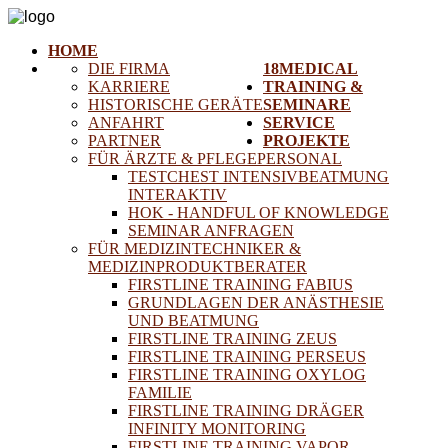
HOME
DIE FIRMA
18MEDICAL
KARRIERE
TRAINING &
HISTORISCHE GERÄTE
SEMINARE
ANFAHRT
SERVICE
PARTNER
PROJEKTE
FÜR ÄRZTE & PFLEGEPERSONAL
TESTCHEST INTENSIVBEATMUNG
INTERAKTIV
HOK - HANDFUL OF KNOWLEDGE
SEMINAR ANFRAGEN
FÜR MEDIZINTECHNIKER &
MEDIZINPRODUKTBERATER
FIRSTLINE TRAINING FABIUS
GRUNDLAGEN DER ANÄSTHESIE
UND BEATMUNG
FIRSTLINE TRAINING ZEUS
FIRSTLINE TRAINING PERSEUS
FIRSTLINE TRAINING OXYLOG
FAMILIE
FIRSTLINE TRAINING DRÄGER
INFINITY MONITORING
FIRSTLINE TRAINING VAPOR