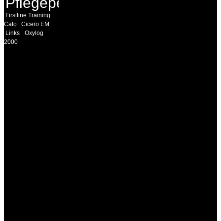
Pflegepersonal
Firstline Training
Cato
Cicero EM
Links
Oxylog
2000
INFORMATION
Seminare und Trainings
für Anwender von
Medizinprodukten und für
technisches Personal
.
Um Ihnen eine optimale
Arbeitsatmosphäre und
ein Maximum an
Lernerfolg zu garantieren,
ist die Anzahl der
Teilnehmer begrenzt. Auf
Ihren Wunsch richten wir
weitere Termine, Themen
und Seminare für Sie ein.
Gerne schulen wir Sie
auch in
Wochenendkursen, in