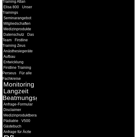
Training Atlan
Elisa 800
Unser
Trainings
Seminarangebot
Mitgliedschaften
Medizinprodukte
Datenschutz
Das
Team
Firstline
Training Zeus
Anästhesiegeräte
Aufbau
Entwicklung
Firstline Training
Perseus
Für alle
Fachkreise
Monitoring
Langzeit
Beatmungsgeräte
Anfrage-Formular
Disclaimer
Medizinproduktberater
Pädiatrie
V500
Gästebuch
Anfrage für Ärzte