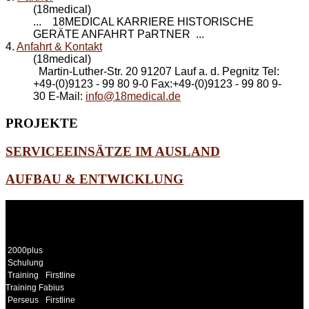
(18medical)
... 18MEDICAL KARRIERE HISTORISCHE
GERÄTE
ANFAHRT
PaRTNER ...
4.
Anfahrt & Kontakt
(18medical)
Martin-Luther-Str. 20 91207 Lauf a. d. Pegnitz Tel:
+49-(0)9123 - 99 80 9-0 Fax:+49-(0)9123 - 99 80 9-
30 E-Mail:
info@18medical.de
PROJEKTE
SERVICEEINSÄTZE IM AUSLAND
AUFBAU & ENTWICKLUNG
WEITERE
LINKS
2000plus
Schulung
Training
Firstline
Training Fabius
Perseus
Firstline