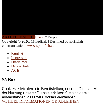
Halbtagsschulungen, oder
direkt vor Ort.
Die Qualität unserer
Schulungen ist das
Ergebnis jahrelanger
Erfahrung. Wir geben
diese gerne an Sie weiter.
AKTUELLE SEITE:
Home
\\
Projekte
Copyright © 2026. 18medical. | Designed by sprintfish
communication
| www.sprintfish.de
Kontakt
Impressum
Disclaimer
Datenschutz
AGB
S5 Box
Cookies erleichtern die Bereitstellung unserer Dienste. Mit
der Nutzung unserer Dienste erklären Sie sich damit
einverstanden, dass wir Cookies verwenden.
WEITERE INFORMATIONEN
OK
ABLEHNEN