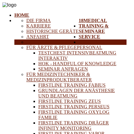
HOME
DIE FIRMA
18MEDICAL
KARRIERE
TRAINING &
HISTORISCHE GERÄTE
SEMINARE
ANFAHRT
SERVICE
PARTNER
PROJEKTE
FÜR ÄRZTE & PFLEGEPERSONAL
TESTCHEST INTENSIVBEATMUNG
INTERAKTIV
HOK - HANDFUL OF KNOWLEDGE
SEMINAR ANFRAGEN
FÜR MEDIZINTECHNIKER &
MEDIZINPRODUKTBERATER
FIRSTLINE TRAINING FABIUS
GRUNDLAGEN DER ANÄSTHESIE
UND BEATMUNG
FIRSTLINE TRAINING ZEUS
FIRSTLINE TRAINING PERSEUS
FIRSTLINE TRAINING OXYLOG
FAMILIE
FIRSTLINE TRAINING DRÄGER
INFINITY MONITORING
FIRSTLINE TRAINING VAPOR