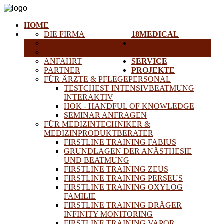
HOME
DIE FIRMA
18MEDICAL
KARRIERE
TRAINING &
HISTORISCHE GERÄTE
SEMINARE
ANFAHRT
SERVICE
PARTNER
PROJEKTE
FÜR ÄRZTE & PFLEGEPERSONAL
TESTCHEST INTENSIVBEATMUNG
INTERAKTIV
HOK - HANDFUL OF KNOWLEDGE
SEMINAR ANFRAGEN
FÜR MEDIZINTECHNIKER &
MEDIZINPRODUKTBERATER
FIRSTLINE TRAINING FABIUS
GRUNDLAGEN DER ANÄSTHESIE
UND BEATMUNG
FIRSTLINE TRAINING ZEUS
FIRSTLINE TRAINING PERSEUS
FIRSTLINE TRAINING OXYLOG
FAMILIE
FIRSTLINE TRAINING DRÄGER
INFINITY MONITORING
FIRSTLINE TRAINING VAPOR