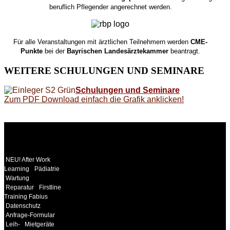
beruflich Pflegender angerechnet werden.
Für alle Veranstaltungen mit ärztlichen Teilnehmern werden
CME-
Punkte
bei der
Bayrischen Landesärztekammer
beantragt.
WEITERE
SCHULUNGEN UND SEMINARE
Schulungen und Seminare
Zum PDF Download einfach die Grafik anklicken!
WEITERE
LINKS
NEU! After Work
Learning
Pädiatrie
Wartung
Reparatur
Firstline
Training Fabius
Datenschutz
Anfrage-Formular
Leih-
Mietgeräte