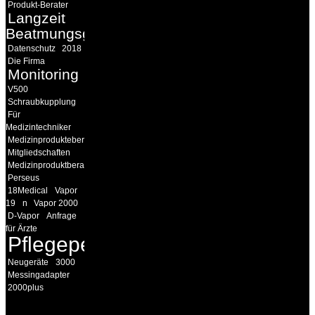
Produkt-Berater
Langzeit
Beatmungsgeräte
Datenschutz
2018
Die Firma
Monitoring
V500
Schraubkupplung
Für
Medizintechniker
Medizinprodukteberater
Mitgliedschaften
Medizinproduktberater
Perseus
18Medical
Vapor
19
n
Vapor 2000
D-Vapor
Anfrage
für Ärzte
Pflegepersonal
Neugeräte
3000
Messingadapter
2000plus
INFORMATION