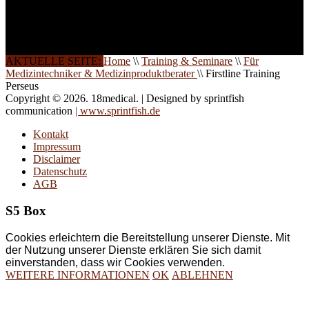
Schulungen ist das
Ergebnis jahrelanger
Erfahrung. Wir geben
diese gerne an Sie weiter.
AKTUELLE SEITE:
Home
\\
Training & Seminare
\\
Für
Medizintechniker & Medizinproduktberater
\\
Firstline Training
Perseus
Copyright © 2026. 18medical. | Designed by sprintfish
communication
| www.sprintfish.de
Kontakt
Impressum
Disclaimer
Datenschutz
AGB
S5 Box
Cookies erleichtern die Bereitstellung unserer Dienste. Mit
der Nutzung unserer Dienste erklären Sie sich damit
einverstanden, dass wir Cookies verwenden.
WEITERE INFORMATIONEN
OK
ABLEHNEN