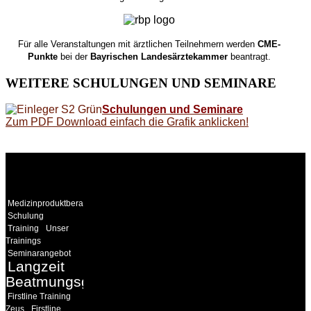
Für alle Veranstaltungen mit ärztlichen Teilnehmern werden
CME-
Punkte
bei der
Bayrischen Landesärztekammer
beantragt.
WEITERE
SCHULUNGEN UND SEMINARE
Schulungen und Seminare
Zum PDF Download einfach die Grafik anklicken!
WEITERE
LINKS
Medizinproduktberater
Schulung
Training
Unser
Trainings
Seminarangebot
Langzeit
Beatmungsgeräte
Firstline Training
Zeus
Firstline