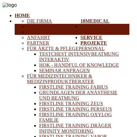
HOME
DIE FIRMA
18MEDICAL
KARRIERE
TRAINING &
HISTORISCHE GERÄTE
SEMINARE
ANFAHRT
SERVICE
PARTNER
PROJEKTE
FÜR ÄRZTE & PFLEGEPERSONAL
TESTCHEST INTENSIVBEATMUNG
INTERAKTIV
HOK - HANDFUL OF KNOWLEDGE
SEMINAR ANFRAGEN
FÜR MEDIZINTECHNIKER &
MEDIZINPRODUKTBERATER
FIRSTLINE TRAINING FABIUS
GRUNDLAGEN DER ANÄSTHESIE
UND BEATMUNG
FIRSTLINE TRAINING ZEUS
FIRSTLINE TRAINING PERSEUS
FIRSTLINE TRAINING OXYLOG
FAMILIE
FIRSTLINE TRAINING DRÄGER
INFINITY MONITORING
FIRSTLINE TRAINING VAPOR