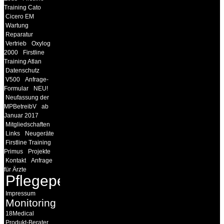
Training Cato
Cicero EM
Wartung
Reparatur
Vertrieb
Oxylog
2000
Firstline
Training Atlan
Datenschutz
V500
Anfrage-
Formular
NEU!
Neufassung der
MPBetreibV
ab
Januar 2017
Mitgliedschaften
Links
Neugeräte
Firstline Training
Primus
Projekte
Kontakt
Anfrage
für Ärzte
Pflegepersonal
Impressum
Monitoring
18Medical
Produkt-Berater