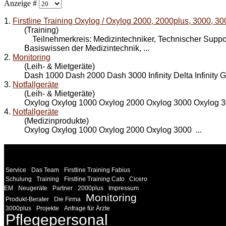
Anzeige #
1.
Firstline Training Oxylog / Oxylog 2000, 2000plus, 3000, 3
(Training)
Teilnehmerkreis: Medizintechniker, Technischer Su
Basiswissen der Medizintechnik, ...
2.
Monitoring
(Leih- & Mietgeräte)
Dash 1000 Dash 2000 Dash
3000
Infinity Delta Infinity
3.
Notfallgeräte
(Leih- & Mietgeräte)
Oxylog Oxylog 1000 Oxylog 2000 Oxylog
3000
Oxylog 30
4.
Notfallgeräte
(Medizinprodukte)
Oxylog Oxylog 1000 Oxylog 2000 Oxylog
3000
...
WEITERE
LINKS
Service
Das Team
Firstline Training Fabius
Schulung
Training
Firstline Training Cato
Cicero
EM
Neugeräte
Partner
2000plus
Impressum
Monitoring
Produkt-Berater
Die Firma
3000plus
Projekte
Anfrage für Ärzte
Pflegepersonal