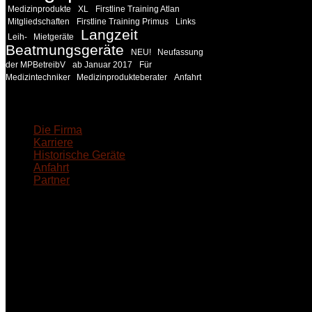
Medizinprodukte
XL
Firstline Training Atlan
Mitgliedschaften
Firstline Training Primus
Links
Langzeit
Leih-
Mietgeräte
Beatmungsgeräte
NEU!
Neufassung
der MPBetreibV
ab Januar 2017
Für
Medizintechniker
Medizinprodukteberater
Anfahrt
18MEDICAL
Die Firma
Karriere
Historische Geräte
Anfahrt
Partner
INFORMATION
Seminare und Trainings für Anwender von Medizinprodukten u
technisches Personal
.
Um Ihnen eine optimale Arbeitsatmosphäre und ein Maximum
Lernerfolg zu garantieren, ist die Anzahl der Teilnehmer begren
Ihren Wunsch richten wir weitere Termine, Themen und Semin
Sie ein. Gerne schulen wir Sie auch in Wochenendkursen, in
Halbtagsschulungen, oder direkt vor Ort.