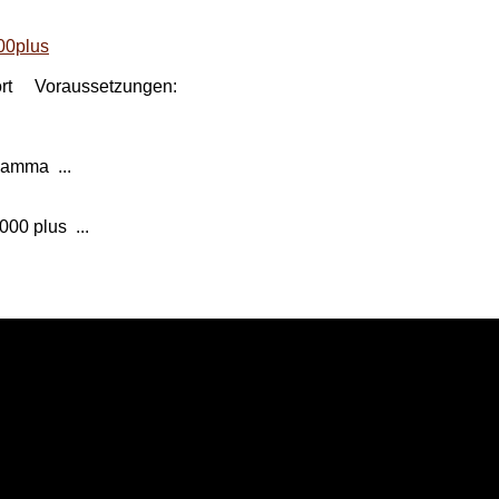
000plus
pport Voraussetzungen:
 Gamma ...
00 plus ...