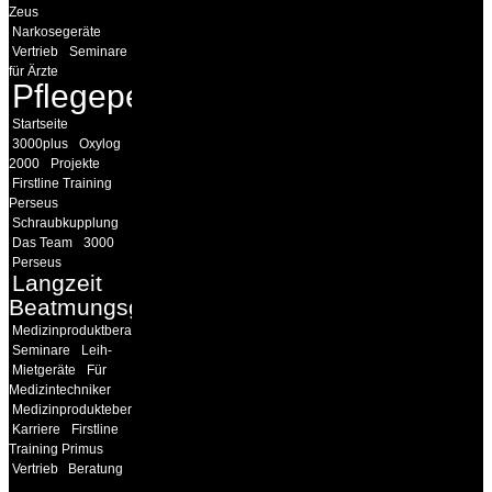
Zeus
Narkosegeräte
Vertrieb
Seminare
für Ärzte
Pflegepersonal
Startseite
3000plus
Oxylog
2000
Projekte
Firstline Training
Perseus
Schraubkupplung
Das Team
3000
Perseus
Langzeit
Beatmungsgeräte
Medizinproduktberater
Seminare
Leih-
Mietgeräte
Für
Medizintechniker
Medizinprodukteberater
Karriere
Firstline
Training Primus
Vertrieb
Beratung