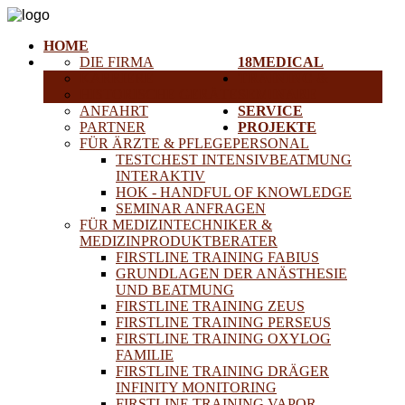
HOME
DIE FIRMA
18MEDICAL
KARRIERE
TRAINING &
HISTORISCHE GERÄTE
SEMINARE
ANFAHRT
SERVICE
PARTNER
PROJEKTE
FÜR ÄRZTE & PFLEGEPERSONAL
TESTCHEST INTENSIVBEATMUNG
INTERAKTIV
HOK - HANDFUL OF KNOWLEDGE
SEMINAR ANFRAGEN
FÜR MEDIZINTECHNIKER &
MEDIZINPRODUKTBERATER
FIRSTLINE TRAINING FABIUS
GRUNDLAGEN DER ANÄSTHESIE
UND BEATMUNG
FIRSTLINE TRAINING ZEUS
FIRSTLINE TRAINING PERSEUS
FIRSTLINE TRAINING OXYLOG
FAMILIE
FIRSTLINE TRAINING DRÄGER
INFINITY MONITORING
FIRSTLINE TRAINING VAPOR