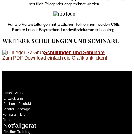
beruflich Pflegender angerechnet werden.
Für alle Veranstaltungen mit ärztlichen Teilnehmern werden
CME-
Punkte
bei der
Bayrischen Landesärztekammer
beantragt.
WEITERE
SCHULUNGEN UND SEMINARE
Schulungen und Seminare
Zum PDF Download einfach die Grafik anklicken!
WEITERE
LINKS
Links
Aufbau
Entwicklung
Partner
Produkt-
Berater
Anfrage-
Formular
Die
Firma
Notfallgeräte
Firstline Training