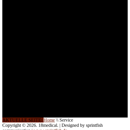
Medizinprodukten und für
technisches Personal
.
Um Ihnen eine optimale
Arbeitsatmosphäre und
ein Maximum an
Lernerfolg zu garantieren,
ist die Anzahl der
Teilnehmer begrenzt. Auf
Ihren Wunsch richten wir
weitere Termine, Themen
und Seminare für Sie ein.
Gerne schulen wir Sie
auch in
Wochenendkursen, in
Halbtagsschulungen, oder
direkt vor Ort.
Die Qualität unserer
Schulungen ist das
Ergebnis jahrelanger
Erfahrung. Wir geben
diese gerne an Sie weiter.
AKTUELLE SEITE:
Home
\\
Service
Copyright © 2026. 18medical. | Designed by sprintfish