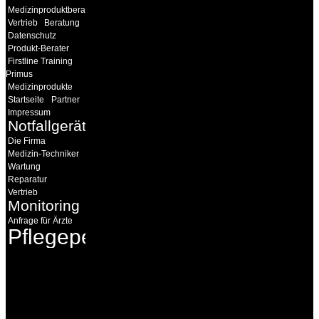
Medizinproduktberater
Vertrieb
Beratung
Datenschutz
Produkt-Berater
Firstline Training
Primus
Medizinprodukte
Startseite
Partner
Impressum
Notfallgeräte
Die Firma
Medizin-Techniker
Wartung
Reparatur
Vertrieb
Monitoring
Anfrage für Ärzte
Pflegepersonal
INFORMATION
Seminare und Trainings
für Anwender von