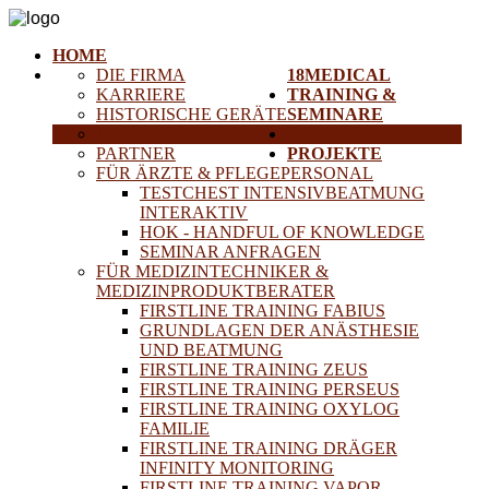
HOME
DIE FIRMA
18MEDICAL
KARRIERE
TRAINING &
HISTORISCHE GERÄTE
SEMINARE
ANFAHRT
SERVICE
PARTNER
PROJEKTE
FÜR ÄRZTE & PFLEGEPERSONAL
TESTCHEST INTENSIVBEATMUNG
INTERAKTIV
HOK - HANDFUL OF KNOWLEDGE
SEMINAR ANFRAGEN
FÜR MEDIZINTECHNIKER &
MEDIZINPRODUKTBERATER
FIRSTLINE TRAINING FABIUS
GRUNDLAGEN DER ANÄSTHESIE
UND BEATMUNG
FIRSTLINE TRAINING ZEUS
FIRSTLINE TRAINING PERSEUS
FIRSTLINE TRAINING OXYLOG
FAMILIE
FIRSTLINE TRAINING DRÄGER
INFINITY MONITORING
FIRSTLINE TRAINING VAPOR