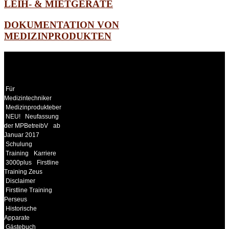
LEIH- & MIETGERÄTE
DOKUMENTATION VON
MEDIZINPRODUKTEN
WEITERE
LINKS
Für
Medizintechniker
Medizinprodukteberater
NEU!
Neufassung
der MPBetreibV
ab
Januar 2017
Schulung
Training
Karriere
3000plus
Firstline
Training Zeus
Disclaimer
Firstline Training
Perseus
Historische
Apparate
Gästebuch