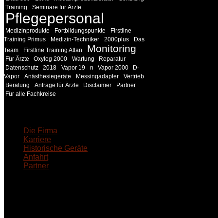
Training
Seminare für Ärzte
Pflegepersonal
Medizinprodukte
Fortbildungspunkte
Firstline
Training Primus
Medizin-Techniker
2000plus
Das
Monitoring
Team
Firstline Training Atlan
Für Ärzte
Oxylog 2000
Wartung
Reparatur
Datenschutz
2018
Vapor 19
n
Vapor 2000
D-
Vapor
Anästhesiegeräte
Messingadapter
Vertrieb
Beratung
Anfrage für Ärzte
Disclaimer
Partner
Für alle Fachkreise
18MEDICAL
Die Firma
Karriere
Historische Geräte
Anfahrt
Partner
INFORMATION
Seminare und Trainings für Anwender von Medizinprodukten u
technisches Personal
.