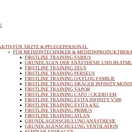
E
AKTIV
FÜR ÄRZTE & PFLEGEPERSONAL
FÜR MEDIZINTECHNIKER & MEDIZINPRODUKTBER
FIRSTLINE TRAINING FABIUS
GRUNDLAGEN DER ANÄSTHESIE UND BEATM
FIRSTLINE TRAINING ZEUS
FIRSTLINE TRAINING PERSEUS
FIRSTLINE TRAINING OXYLOG FAMILIE
FIRSTLINE TRAINING DRÄGER INFINITY MONI
FIRSTLINE TRAINING VAPOR
FIRSTLINE TRAINING CATO / CICERO EM
FIRSTLINE TRAINING EVITA INFINITY V500
FIRSTLINE TRAINING EVITA 4/XL
FIRSTLINE TRAINING PRIMUS
FIRSTLINE TRAINING ATLAN
GRUNDLAGENSCHULUNG ANÄSTHESIE
GRUNDLAGENSCHULUNG VENTILATION
SEMINAR ANFRAGEN