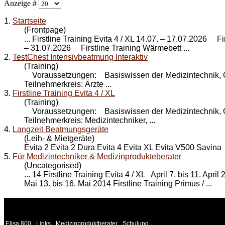
Anzeige #
1.
Startseite
(Frontpage)
... Firstline Training Evita 4 /
XL
14.07. – 17.07.2026 First
– 31.07.2026 Firstline Training Wärmebett ...
2.
TestChest Intensivbeatmung Interaktiv
(Training)
Voraussetzungen: Basiswissen der Medizintechnik,
Teilnehmerkreis: Ärzte ...
3.
Firstline Training Evita 4 / XL
(Training)
Voraussetzungen: Basiswissen der Medizintechnik, 
Teilnehmerkreis: Medizintechniker, ...
4.
Langzeit Beatmungsgeräte
(Leih- & Mietgeräte)
Evita 2 Evita 2 Dura Evita 4 Evita
XL
Evita V500 Savina .
5.
Für Medizintechniker & Medizinprodukteberater
(Uncategorised)
... 14 Firstline Training Evita 4 /
XL
April 7. bis 11. April
Mai 13. bis 16. Mai 2014 Firstline Training Primus / ...
WEITERE
LINKS
Elisa 800
Links
Medizinproduktberater
Schulung