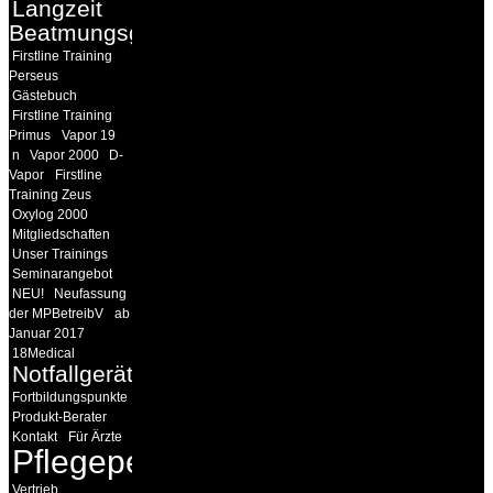
Langzeit
Beatmungsgeräte
Firstline Training
Perseus
Gästebuch
Firstline Training
Primus
Vapor 19
n
Vapor 2000
D-
Vapor
Firstline
Training Zeus
Oxylog 2000
Mitgliedschaften
Unser Trainings
Seminarangebot
NEU!
Neufassung
der MPBetreibV
ab
Januar 2017
18Medical
Notfallgeräte
Fortbildungspunkte
Produkt-Berater
Kontakt
Für Ärzte
Pflegepersonal
Vertrieb