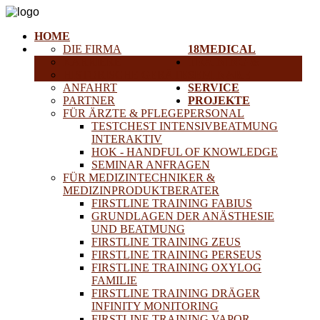
HOME
DIE FIRMA
18MEDICAL
KARRIERE
TRAINING &
HISTORISCHE GERÄTE
SEMINARE
ANFAHRT
SERVICE
PARTNER
PROJEKTE
FÜR ÄRZTE & PFLEGEPERSONAL
TESTCHEST INTENSIVBEATMUNG
INTERAKTIV
HOK - HANDFUL OF KNOWLEDGE
SEMINAR ANFRAGEN
FÜR MEDIZINTECHNIKER &
MEDIZINPRODUKTBERATER
FIRSTLINE TRAINING FABIUS
GRUNDLAGEN DER ANÄSTHESIE
UND BEATMUNG
FIRSTLINE TRAINING ZEUS
FIRSTLINE TRAINING PERSEUS
FIRSTLINE TRAINING OXYLOG
FAMILIE
FIRSTLINE TRAINING DRÄGER
INFINITY MONITORING
FIRSTLINE TRAINING VAPOR