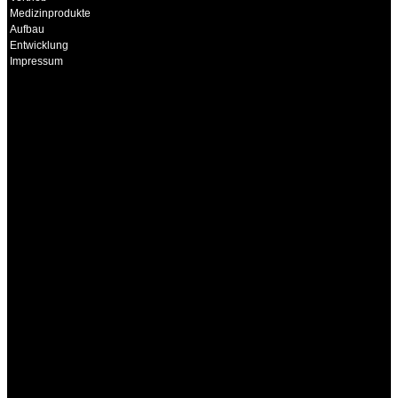
Medizinprodukte
Aufbau
Entwicklung
Impressum
INFORMATION
Seminare und Trainings
für Anwender von
Medizinprodukten und für
technisches Personal
.
Um Ihnen eine optimale
Arbeitsatmosphäre und
ein Maximum an
Lernerfolg zu garantieren,
ist die Anzahl der
Teilnehmer begrenzt. Auf
Ihren Wunsch richten wir
weitere Termine, Themen
und Seminare für Sie ein.
Gerne schulen wir Sie
auch in
Wochenendkursen, in
Halbtagsschulungen, oder