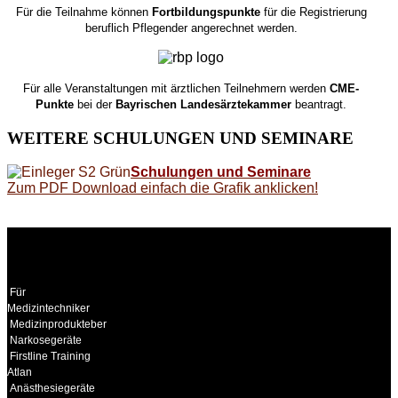
Für die Teilnahme können
Fortbildungspunkte
für die Registrierung
beruflich Pflegender angerechnet werden.
Für alle Veranstaltungen mit ärztlichen Teilnehmern werden
CME-
Punkte
bei der
Bayrischen Landesärztekammer
beantragt.
WEITERE
SCHULUNGEN UND SEMINARE
Schulungen und Seminare
Zum PDF Download einfach die Grafik anklicken!
WEITERE
LINKS
Für
Medizintechniker
Medizinprodukteberater
Narkosegeräte
Firstline Training
Atlan
Anästhesiegeräte