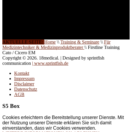
direkt vor Ort.
Die Qualität unserer
Schulungen ist das
Ergebnis jahrelanger
Erfahrung. Wir geben
diese gerne an Sie weiter.
AKTUELLE SEITE:
Home
\\
Training & Seminare
\\
Für
Medizintechniker & Medizinproduktberater
\\
Firstline Training
Cato / Cicero EM
Copyright © 2026. 18medical. | Designed by sprintfish
communication
| www.sprintfish.de
Kontakt
Impressum
Disclaimer
Datenschutz
AGB
S5 Box
Cookies erleichtern die Bereitstellung unserer Dienste. Mit
der Nutzung unserer Dienste erklären Sie sich damit
einverstanden, dass wir Cookies verwenden.