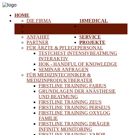
HOME
DIE FIRMA
18MEDICAL
KARRIERE
TRAINING &
HISTORISCHE GERÄTE
SEMINARE
ANFAHRT
SERVICE
PARTNER
PROJEKTE
FÜR ÄRZTE & PFLEGEPERSONAL
TESTCHEST INTENSIVBEATMUNG
INTERAKTIV
HOK - HANDFUL OF KNOWLEDGE
SEMINAR ANFRAGEN
FÜR MEDIZINTECHNIKER &
MEDIZINPRODUKTBERATER
FIRSTLINE TRAINING FABIUS
GRUNDLAGEN DER ANÄSTHESIE
UND BEATMUNG
FIRSTLINE TRAINING ZEUS
FIRSTLINE TRAINING PERSEUS
FIRSTLINE TRAINING OXYLOG
FAMILIE
FIRSTLINE TRAINING DRÄGER
INFINITY MONITORING
FIRSTLINE TRAINING VAPOR