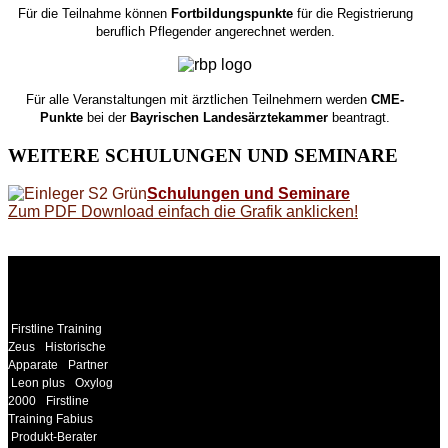
Für die Teilnahme können
Fortbildungspunkte
für die Registrierung
beruflich Pflegender angerechnet werden.
Für alle Veranstaltungen mit ärztlichen Teilnehmern werden
CME-
Punkte
bei der
Bayrischen Landesärztekammer
beantragt.
WEITERE
SCHULUNGEN UND SEMINARE
Schulungen und Seminare
Zum PDF Download einfach die Grafik anklicken!
WEITERE
LINKS
Firstline Training
Zeus
Historische
Apparate
Partner
Leon plus
Oxylog
2000
Firstline
Training Fabius
Produkt-Berater