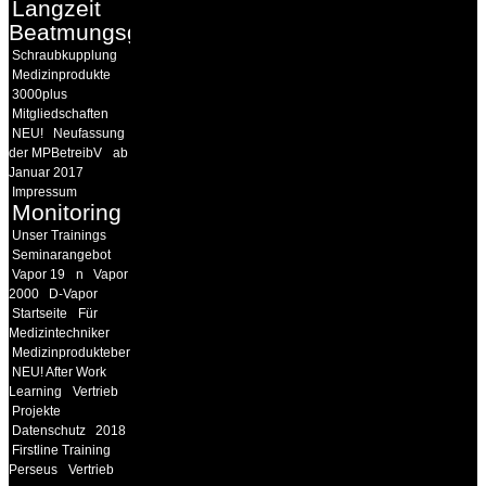
Langzeit
Beatmungsgeräte
Schraubkupplung
Medizinprodukte
3000plus
Mitgliedschaften
NEU!
Neufassung
der MPBetreibV
ab
Januar 2017
Impressum
Monitoring
Unser Trainings
Seminarangebot
Vapor 19
n
Vapor
2000
D-Vapor
Startseite
Für
Medizintechniker
Medizinprodukteberater
NEU! After Work
Learning
Vertrieb
Projekte
Datenschutz
2018
Firstline Training
Perseus
Vertrieb