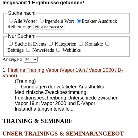
Insgesamt
1
Ergebnisse gefunden!
Suche nach:
Alle Wörter
Irgendein Wort
Exakter Ausdruck
Reihenfolge:
Nur Suchen:
Suche in Events
Kategorien
Kontakte
Beiträge
Newsfeeds
Weblinks
Anzeige #
1.
Firstline Training Vapor (Vapor 19.n / Vapor 2000 / D-
Vapor)
(Training)
... Grundlagen der volatielen Anästhetika
Medizinische Zweckbestimmung
Funktionsbeschreibung Unterschiede zwischen
Vapor 19.n;
Vapor 2000
und D-Vapor
Instandhaltungsintervalle ...
TRAINING
& SEMINARE
UNSER TRAININGS & SEMINARANGEBOT