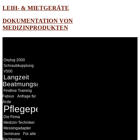
LEIH- & MIETGERÄTE
DOKUMENTATION VON
MEDIZINPRODUKTEN
WEITERE
LINKS
Oxylog 2000
Schraubkupplung
V500
Langzeit
Beatmungsgeräte
Firstline Training
Fabius
Anfrage für
Ärzte
Pflegepersonal
Die Firma
Medizin-Techniker
Messingadapter
Seminare
Für alle
Fachkreise