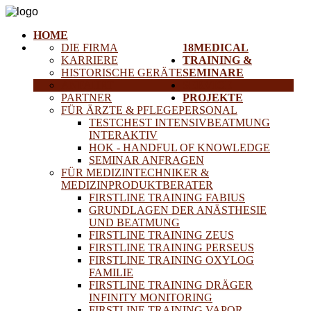
HOME
DIE FIRMA
18MEDICAL
KARRIERE
TRAINING &
HISTORISCHE GERÄTE
SEMINARE
ANFAHRT
SERVICE
PARTNER
PROJEKTE
FÜR ÄRZTE & PFLEGEPERSONAL
TESTCHEST INTENSIVBEATMUNG
INTERAKTIV
HOK - HANDFUL OF KNOWLEDGE
SEMINAR ANFRAGEN
FÜR MEDIZINTECHNIKER &
MEDIZINPRODUKTBERATER
FIRSTLINE TRAINING FABIUS
GRUNDLAGEN DER ANÄSTHESIE
UND BEATMUNG
FIRSTLINE TRAINING ZEUS
FIRSTLINE TRAINING PERSEUS
FIRSTLINE TRAINING OXYLOG
FAMILIE
FIRSTLINE TRAINING DRÄGER
INFINITY MONITORING
FIRSTLINE TRAINING VAPOR