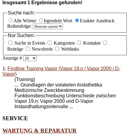
Insgesamt
1
Ergebnisse gefunden!
Suche nach:
Alle Wörter
Irgendein Wort
Exakter Ausdruck
Reihenfolge:
Nur Suchen:
Suche in Events
Kategorien
Kontakte
Beiträge
Newsfeeds
Weblinks
Anzeige #
1.
Firstline Training Vapor (Vapor 19.n / Vapor 2000 / D-
Vapor)
(Training)
... Grundlagen der volatielen Anästhetika
Medizinische Zweckbestimmung
Funktionsbeschreibung Unterschiede zwischen
Vapor 19.n;
Vapor 2000
und D-Vapor
Instandhaltungsintervalle ...
SERVICE
WARTUNG & REPARATUR