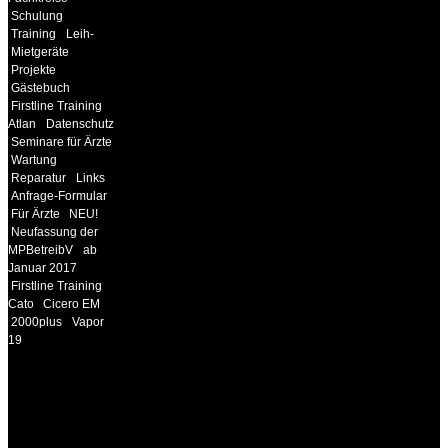
Schulung
Training
Leih-
Mietgeräte
Projekte
Gästebuch
Firstline Training
Atlan
Datenschutz
Seminare für Ärzte
Wartung
Reparatur
Links
Anfrage-Formular
Für Ärzte
NEU!
Neufassung der
MPBetreibV
ab
Januar 2017
Firstline Training
Cato
Cicero EM
2000plus
Vapor
19
INFORMATION
Seminare und Trainings
für Anwender von