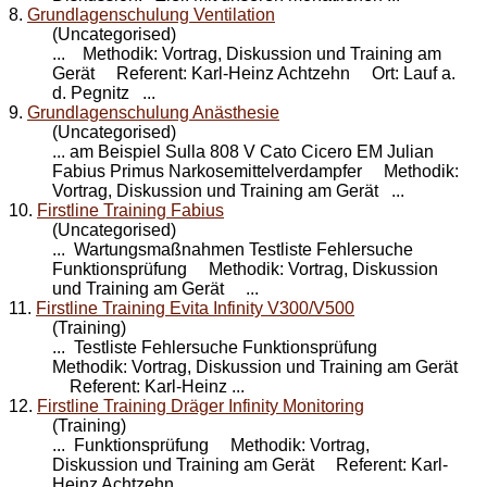
8.
Grundlagenschulung Ventilation
(Uncategorised)
... Methodik: Vortrag, Diskussion und
Training
am
Gerät Referent: Karl-Heinz Achtzehn Ort: Lauf a.
d. Pegnitz ...
9.
Grundlagenschulung Anästhesie
(Uncategorised)
... am Beispiel Sulla 808 V Cato Cicero EM Julian
Fabius Primus Narkosemittelverdampfer Methodik:
Vortrag, Diskussion und
Training
am Gerät ...
10.
Firstline Training Fabius
(Uncategorised)
... Wartungsmaßnahmen Testliste Fehlersuche
Funktionsprüfung Methodik: Vortrag, Diskussion
und
Training
am Gerät ...
11.
Firstline Training Evita Infinity V300/V500
(Training)
... Testliste Fehlersuche Funktionsprüfung
Methodik: Vortrag, Diskussion und
Training
am Gerät
Referent: Karl-Heinz ...
12.
Firstline Training Dräger Infinity Monitoring
(Training)
... Funktionsprüfung Methodik: Vortrag,
Diskussion und
Training
am Gerät Referent: Karl-
Heinz Achtzehn ...