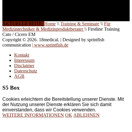
Ergebnis jahrelanger
Erfahrung. Wir geben
diese gerne an Sie weiter.
AKTUELLE SEITE:
Home
\\
Training & Seminare
\\
Für
Medizintechniker & Medizinproduktberater
\\
Firstline Training
Cato / Cicero EM
Copyright © 2026. 18medical. | Designed by sprintfish
communication
| www.sprintfish.de
Kontakt
Impressum
Disclaimer
Datenschutz
AGB
S5 Box
Cookies erleichtern die Bereitstellung unserer Dienste. Mit
der Nutzung unserer Dienste erklären Sie sich damit
einverstanden, dass wir Cookies verwenden.
WEITERE INFORMATIONEN
OK
ABLEHNEN