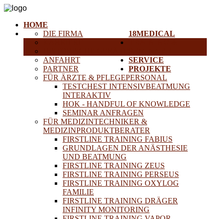
HOME
DIE FIRMA
18MEDICAL
KARRIERE
TRAINING &
HISTORISCHE GERÄTE
SEMINARE
ANFAHRT
SERVICE
PARTNER
PROJEKTE
FÜR ÄRZTE & PFLEGEPERSONAL
TESTCHEST INTENSIVBEATMUNG
INTERAKTIV
HOK - HANDFUL OF KNOWLEDGE
SEMINAR ANFRAGEN
FÜR MEDIZINTECHNIKER &
MEDIZINPRODUKTBERATER
FIRSTLINE TRAINING FABIUS
GRUNDLAGEN DER ANÄSTHESIE
UND BEATMUNG
FIRSTLINE TRAINING ZEUS
FIRSTLINE TRAINING PERSEUS
FIRSTLINE TRAINING OXYLOG
FAMILIE
FIRSTLINE TRAINING DRÄGER
INFINITY MONITORING
FIRSTLINE TRAINING VAPOR