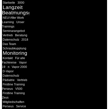
Startseite
3000
Langzeit
Beatmungsgeräte
NEU! After Work
Learning
Unser
Trainings
Seminarangebot
Vertrieb
Beratung
Datenschutz
2018
Das Team
Schraubkupplung
Monitoring
Kontakt
Für alle
Fachkreise
Vapor
19
n
Vapor 2000
D-Vapor
Datenschutz
Pädiatrie
Vertrieb
Firstline Training
Perseus
V500
Firstline Training
Zeus
Mitgliedschaften
Perseus
Service