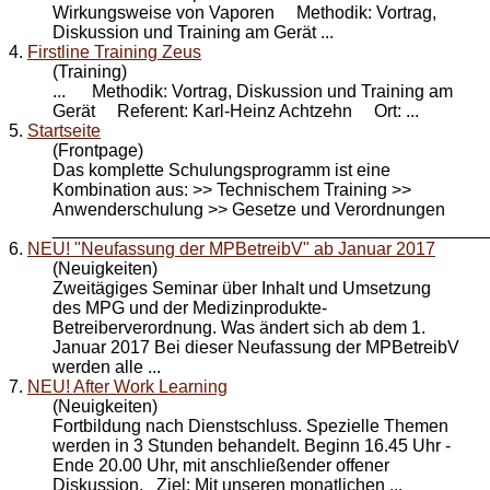
Wirkungsweise von Vaporen Methodik: Vortrag,
Diskussion und
Training
am Gerät ...
4.
Firstline Training Zeus
(Training)
... Methodik: Vortrag, Diskussion und
Training
am
Gerät Referent: Karl-Heinz Achtzehn Ort: ...
5.
Startseite
(Frontpage)
Das komplette Schulungsprogramm ist eine
Kombination aus: >> Technischem
Training
>>
Anwenderschulung >> Gesetze und Verordnungen
_____________________________________________
6.
NEU! "Neufassung der MPBetreibV" ab Januar 2017
(Neuigkeiten)
Zweitägiges Seminar über Inhalt und Umsetzung
des MPG und der Medizinprodukte-
Betreiberverordnung. Was ändert sich ab dem 1.
Januar 2017 Bei dieser Neufassung der MPBetreibV
werden alle ...
7.
NEU! After Work Learning
(Neuigkeiten)
Fortbildung nach Dienstschluss. Spezielle Themen
werden in 3 Stunden behandelt. Beginn 16.45 Uhr -
Ende 20.00 Uhr, mit anschließender offener
Diskussion. Ziel: Mit unseren monatlichen ...