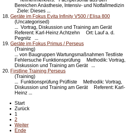
Bereichen Anästhesie, Intensiv- und Notfallmedizin
Ziele: Dieses ...
18.
Geräte im Fokus Evita Infinity V500 / Elisa 800
(Uncategorised)
... Vortrag, Diskussion und
Training
am Gerät
Referent: Karl-Heinz Achtzehn Ort: Lauf a. d.
Pegnitz ...
19.
Geräte im Fokus Primus / Perseus
(Training)
... von Baugruppen Wartungsmaßnahmen Testliste
Fehlersuche Funktionsprüfung Methodik: Vortrag,
Diskussion und
Training
am Gerät ...
20.
Firstline Training Perseus
(Training)
... Funktionsprüfung Prüfliste Methodik: Vortrag,
Diskussion und
Training
am Gerät Referent: Karl-
Heinz ...
Start
Zurück
1
2
Weiter
Ende