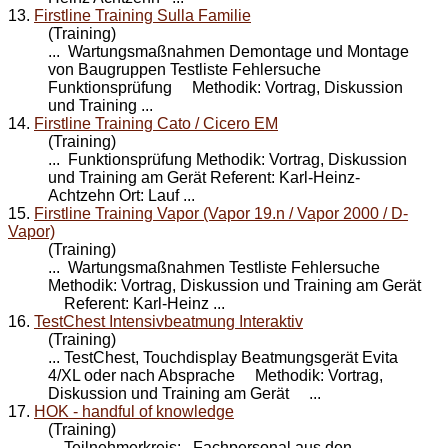
13.
Firstline Training Sulla Familie
(Training)
... Wartungsmaßnahmen Demontage und Montage
von Baugruppen Testliste Fehlersuche
Funktionsprüfung Methodik: Vortrag, Diskussion
und
Training
...
14.
Firstline Training Cato / Cicero EM
(Training)
... Funktionsprüfung Methodik: Vortrag, Diskussion
und
Training
am Gerät Referent: Karl-Heinz-
Achtzehn Ort: Lauf ...
15.
Firstline Training Vapor (Vapor 19.n / Vapor 2000 / D-
Vapor)
(Training)
... Wartungsmaßnahmen Testliste Fehlersuche
Methodik: Vortrag, Diskussion und
Training
am Gerät
Referent: Karl-Heinz ...
16.
TestChest Intensivbeatmung Interaktiv
(Training)
... TestChest, Touchdisplay Beatmungsgerät Evita
4/XL oder nach Absprache Methodik: Vortrag,
Diskussion und
Training
am Gerät ...
17.
HOK - handful of knowledge
(Training)
Teilnehmerkreis: Fachpersonal aus den