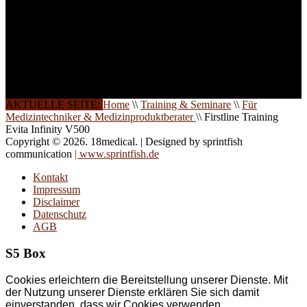
direkt vor Ort.
Die Qualität unserer
Schulungen ist das
Ergebnis jahrelanger
Erfahrung. Wir geben
diese gerne an Sie weiter.
AKTUELLE SEITE:
Home
\\
Training & Seminare
\\
Für
Medizintechniker & Medizinproduktberater
\\
Firstline Training
Evita Infinity V500
Copyright © 2026. 18medical. | Designed by sprintfish
communication
| www.sprintfish.de
Kontakt
Impressum
Disclaimer
Datenschutz
AGB
S5 Box
Cookies erleichtern die Bereitstellung unserer Dienste. Mit
der Nutzung unserer Dienste erklären Sie sich damit
einverstanden, dass wir Cookies verwenden.