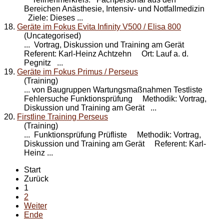
Bereichen Anästhesie, Intensiv- und Notfallmedizin
Ziele: Dieses ...
18.
Geräte im Fokus Evita Infinity V500 / Elisa 800
(Uncategorised)
... Vortrag, Diskussion und
Training
am Gerät
Referent: Karl-Heinz Achtzehn Ort: Lauf a. d.
Pegnitz ...
19.
Geräte im Fokus Primus / Perseus
(Training)
... von Baugruppen Wartungsmaßnahmen Testliste
Fehlersuche Funktionsprüfung Methodik: Vortrag,
Diskussion und
Training
am Gerät ...
20.
Firstline Training Perseus
(Training)
... Funktionsprüfung Prüfliste Methodik: Vortrag,
Diskussion und
Training
am Gerät Referent: Karl-
Heinz ...
Start
Zurück
1
2
Weiter
Ende