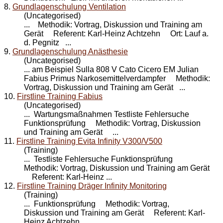
8.
Grundlagenschulung Ventilation
(Uncategorised)
... Methodik: Vortrag, Diskussion und
Training
am
Gerät Referent: Karl-Heinz Achtzehn Ort: Lauf a.
d. Pegnitz ...
9.
Grundlagenschulung Anästhesie
(Uncategorised)
... am Beispiel Sulla 808 V Cato Cicero EM Julian
Fabius Primus Narkosemittelverdampfer Methodik:
Vortrag, Diskussion und
Training
am Gerät ...
10.
Firstline Training Fabius
(Uncategorised)
... Wartungsmaßnahmen Testliste Fehlersuche
Funktionsprüfung Methodik: Vortrag, Diskussion
und
Training
am Gerät ...
11.
Firstline Training Evita Infinity V300/V500
(Training)
... Testliste Fehlersuche Funktionsprüfung
Methodik: Vortrag, Diskussion und
Training
am Gerät
Referent: Karl-Heinz ...
12.
Firstline Training Dräger Infinity Monitoring
(Training)
... Funktionsprüfung Methodik: Vortrag,
Diskussion und
Training
am Gerät Referent: Karl-
Heinz Achtzehn ...