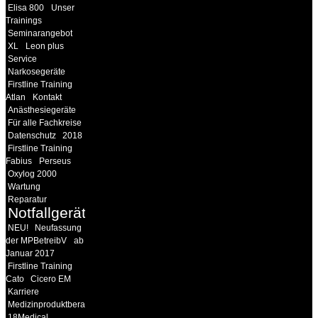
Elisa 800
Unser
Trainings
Seminarangebot
XL
Leon plus
Service
Narkosegeräte
Firstline Training
Atlan
Kontakt
Anästhesiegeräte
Für alle Fachkreise
Datenschutz
2018
Firstline Training
Fabius
Perseus
Oxylog 2000
Wartung
Reparatur
Notfallgeräte
NEU!
Neufassung
der MPBetreibV
ab
Januar 2017
Firstline Training
Cato
Cicero EM
Karriere
Medizinproduktberater
18Medical