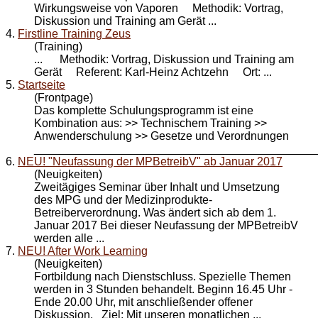
Wirkungsweise von Vaporen Methodik: Vortrag,
Diskussion und
Training
am Gerät ...
4.
Firstline Training Zeus
(Training)
... Methodik: Vortrag, Diskussion und
Training
am
Gerät Referent: Karl-Heinz Achtzehn Ort: ...
5.
Startseite
(Frontpage)
Das komplette Schulungsprogramm ist eine
Kombination aus: >> Technischem
Training
>>
Anwenderschulung >> Gesetze und Verordnungen
_____________________________________________
6.
NEU! "Neufassung der MPBetreibV" ab Januar 2017
(Neuigkeiten)
Zweitägiges Seminar über Inhalt und Umsetzung
des MPG und der Medizinprodukte-
Betreiberverordnung. Was ändert sich ab dem 1.
Januar 2017 Bei dieser Neufassung der MPBetreibV
werden alle ...
7.
NEU! After Work Learning
(Neuigkeiten)
Fortbildung nach Dienstschluss. Spezielle Themen
werden in 3 Stunden behandelt. Beginn 16.45 Uhr -
Ende 20.00 Uhr, mit anschließender offener
Diskussion. Ziel: Mit unseren monatlichen ...