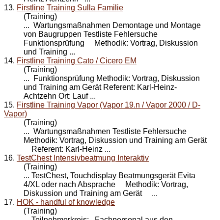
13.
Firstline Training Sulla Familie
(Training)
... Wartungsmaßnahmen Demontage und Montage
von Baugruppen Testliste Fehlersuche
Funktionsprüfung Methodik: Vortrag, Diskussion
und
Training
...
14.
Firstline Training Cato / Cicero EM
(Training)
... Funktionsprüfung Methodik: Vortrag, Diskussion
und
Training
am Gerät Referent: Karl-Heinz-
Achtzehn Ort: Lauf ...
15.
Firstline Training Vapor (Vapor 19.n / Vapor 2000 / D-
Vapor)
(Training)
... Wartungsmaßnahmen Testliste Fehlersuche
Methodik: Vortrag, Diskussion und
Training
am Gerät
Referent: Karl-Heinz ...
16.
TestChest Intensivbeatmung Interaktiv
(Training)
... TestChest, Touchdisplay Beatmungsgerät Evita
4/XL oder nach Absprache Methodik: Vortrag,
Diskussion und
Training
am Gerät ...
17.
HOK - handful of knowledge
(Training)
Teilnehmerkreis: Fachpersonal aus den