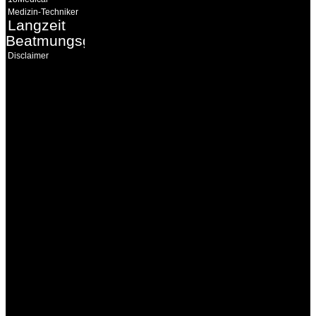
Medizin-Techniker
Langzeit
Beatmungsgeräte
Disclaimer
INFORMATION
Seminare und Trainings
für Anwender von
Medizinprodukten und für
technisches Personal
.
Um Ihnen eine optimale
Arbeitsatmosphäre und
ein Maximum an
Lernerfolg zu garantieren,
ist die Anzahl der
Teilnehmer begrenzt. Auf
Ihren Wunsch richten wir
weitere Termine, Themen
und Seminare für Sie ein.
Gerne schulen wir Sie
auch in
Wochenendkursen, in
Halbtagsschulungen, oder