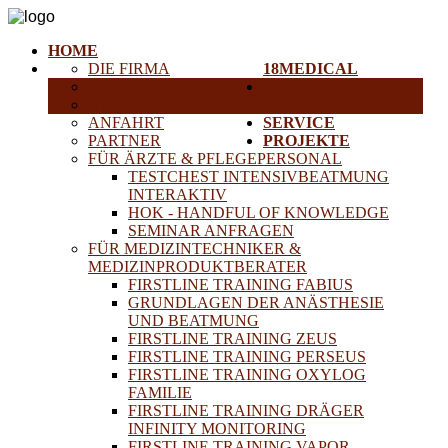
HOME
DIE FIRMA
18MEDICAL
KARRIERE
TRAINING &
HISTORISCHE GERÄTE
SEMINARE
ANFAHRT
SERVICE
PARTNER
PROJEKTE
FÜR ÄRZTE & PFLEGEPERSONAL
TESTCHEST INTENSIVBEATMUNG
INTERAKTIV
HOK - HANDFUL OF KNOWLEDGE
SEMINAR ANFRAGEN
FÜR MEDIZINTECHNIKER &
MEDIZINPRODUKTBERATER
FIRSTLINE TRAINING FABIUS
GRUNDLAGEN DER ANÄSTHESIE
UND BEATMUNG
FIRSTLINE TRAINING ZEUS
FIRSTLINE TRAINING PERSEUS
FIRSTLINE TRAINING OXYLOG
FAMILIE
FIRSTLINE TRAINING DRÄGER
INFINITY MONITORING
FIRSTLINE TRAINING VAPOR