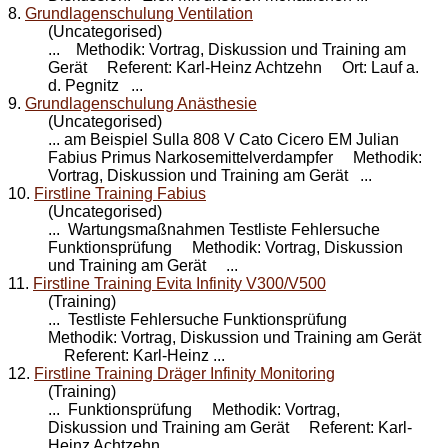
8.
Grundlagenschulung Ventilation
(Uncategorised)
... Methodik: Vortrag, Diskussion und
Training
am
Gerät Referent: Karl-Heinz Achtzehn Ort: Lauf a.
d. Pegnitz ...
9.
Grundlagenschulung Anästhesie
(Uncategorised)
... am Beispiel Sulla 808 V Cato Cicero EM Julian
Fabius Primus Narkosemittelverdampfer Methodik:
Vortrag, Diskussion und
Training
am Gerät ...
10.
Firstline Training Fabius
(Uncategorised)
... Wartungsmaßnahmen Testliste Fehlersuche
Funktionsprüfung Methodik: Vortrag, Diskussion
und
Training
am Gerät ...
11.
Firstline Training Evita Infinity V300/V500
(Training)
... Testliste Fehlersuche Funktionsprüfung
Methodik: Vortrag, Diskussion und
Training
am Gerät
Referent: Karl-Heinz ...
12.
Firstline Training Dräger Infinity Monitoring
(Training)
... Funktionsprüfung Methodik: Vortrag,
Diskussion und
Training
am Gerät Referent: Karl-
Heinz Achtzehn ...