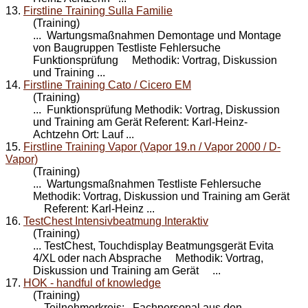
13.
Firstline Training Sulla Familie
(Training)
... Wartungsmaßnahmen Demontage und Montage
von Baugruppen Testliste Fehlersuche
Funktionsprüfung Methodik: Vortrag, Diskussion
und
Training
...
14.
Firstline Training Cato / Cicero EM
(Training)
... Funktionsprüfung Methodik: Vortrag, Diskussion
und
Training
am Gerät Referent: Karl-Heinz-
Achtzehn Ort: Lauf ...
15.
Firstline Training Vapor (Vapor 19.n / Vapor 2000 / D-
Vapor)
(Training)
... Wartungsmaßnahmen Testliste Fehlersuche
Methodik: Vortrag, Diskussion und
Training
am Gerät
Referent: Karl-Heinz ...
16.
TestChest Intensivbeatmung Interaktiv
(Training)
... TestChest, Touchdisplay Beatmungsgerät Evita
4/XL oder nach Absprache Methodik: Vortrag,
Diskussion und
Training
am Gerät ...
17.
HOK - handful of knowledge
(Training)
Teilnehmerkreis: Fachpersonal aus den