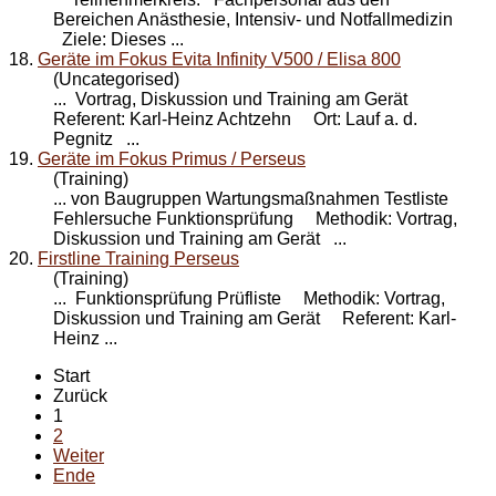
Bereichen Anästhesie, Intensiv- und Notfallmedizin
Ziele: Dieses ...
18.
Geräte im Fokus Evita Infinity V500 / Elisa 800
(Uncategorised)
... Vortrag, Diskussion und
Training
am Gerät
Referent: Karl-Heinz Achtzehn Ort: Lauf a. d.
Pegnitz ...
19.
Geräte im Fokus Primus / Perseus
(Training)
... von Baugruppen Wartungsmaßnahmen Testliste
Fehlersuche Funktionsprüfung Methodik: Vortrag,
Diskussion und
Training
am Gerät ...
20.
Firstline Training Perseus
(Training)
... Funktionsprüfung Prüfliste Methodik: Vortrag,
Diskussion und
Training
am Gerät Referent: Karl-
Heinz ...
Start
Zurück
1
2
Weiter
Ende