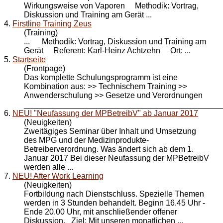
Wirkungsweise von Vaporen Methodik: Vortrag,
Diskussion und
Training
am Gerät ...
4.
Firstline Training Zeus
(Training)
... Methodik: Vortrag, Diskussion und
Training
am
Gerät Referent: Karl-Heinz Achtzehn Ort: ...
5.
Startseite
(Frontpage)
Das komplette Schulungsprogramm ist eine
Kombination aus: >> Technischem
Training
>>
Anwenderschulung >> Gesetze und Verordnungen
_____________________________________________
6.
NEU! "Neufassung der MPBetreibV" ab Januar 2017
(Neuigkeiten)
Zweitägiges Seminar über Inhalt und Umsetzung
des MPG und der Medizinprodukte-
Betreiberverordnung. Was ändert sich ab dem 1.
Januar 2017 Bei dieser Neufassung der MPBetreibV
werden alle ...
7.
NEU! After Work Learning
(Neuigkeiten)
Fortbildung nach Dienstschluss. Spezielle Themen
werden in 3 Stunden behandelt. Beginn 16.45 Uhr -
Ende 20.00 Uhr, mit anschließender offener
Diskussion. Ziel: Mit unseren monatlichen ...