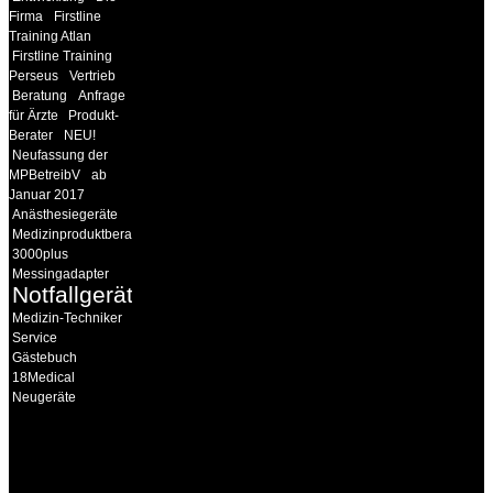
Firma
Firstline
Training Atlan
Firstline Training
Perseus
Vertrieb
Beratung
Anfrage
für Ärzte
Produkt-
Berater
NEU!
Neufassung der
MPBetreibV
ab
Januar 2017
Anästhesiegeräte
Medizinproduktberater
3000plus
Messingadapter
Notfallgeräte
Medizin-Techniker
Service
Gästebuch
18Medical
Neugeräte
INFORMATION
Seminare und Trainings