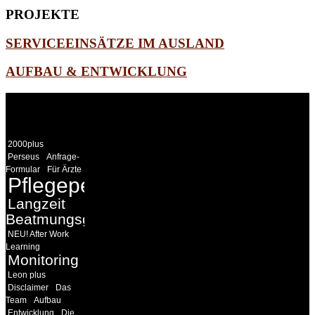
PROJEKTE
SERVICEEINSÄTZE IM AUSLAND
AUFBAU & ENTWICKLUNG
WEITERE
LINKS
2000plus
Perseus
Anfrage-
Formular
Für Ärzte
Pflegepersonal
Langzeit
Beatmungsgeräte
NEU! After Work
Learning
Monitoring
Leon plus
Disclaimer
Das
Team
Aufbau
Entwicklung
Die