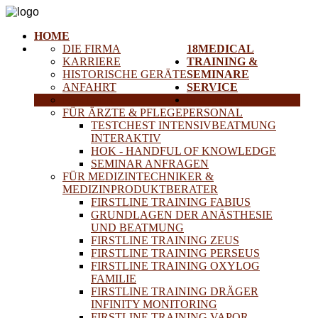
HOME
DIE FIRMA
18MEDICAL
KARRIERE
TRAINING &
HISTORISCHE GERÄTE
SEMINARE
ANFAHRT
SERVICE
PARTNER
PROJEKTE
FÜR ÄRZTE & PFLEGEPERSONAL
TESTCHEST INTENSIVBEATMUNG
INTERAKTIV
HOK - HANDFUL OF KNOWLEDGE
SEMINAR ANFRAGEN
FÜR MEDIZINTECHNIKER &
MEDIZINPRODUKTBERATER
FIRSTLINE TRAINING FABIUS
GRUNDLAGEN DER ANÄSTHESIE
UND BEATMUNG
FIRSTLINE TRAINING ZEUS
FIRSTLINE TRAINING PERSEUS
FIRSTLINE TRAINING OXYLOG
FAMILIE
FIRSTLINE TRAINING DRÄGER
INFINITY MONITORING
FIRSTLINE TRAINING VAPOR