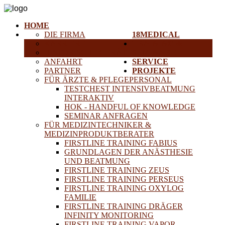
HOME
DIE FIRMA
18MEDICAL
KARRIERE
TRAINING &
HISTORISCHE GERÄTE
SEMINARE
ANFAHRT
SERVICE
PARTNER
PROJEKTE
FÜR ÄRZTE & PFLEGEPERSONAL
TESTCHEST INTENSIVBEATMUNG
INTERAKTIV
HOK - HANDFUL OF KNOWLEDGE
SEMINAR ANFRAGEN
FÜR MEDIZINTECHNIKER &
MEDIZINPRODUKTBERATER
FIRSTLINE TRAINING FABIUS
GRUNDLAGEN DER ANÄSTHESIE
UND BEATMUNG
FIRSTLINE TRAINING ZEUS
FIRSTLINE TRAINING PERSEUS
FIRSTLINE TRAINING OXYLOG
FAMILIE
FIRSTLINE TRAINING DRÄGER
INFINITY MONITORING
FIRSTLINE TRAINING VAPOR