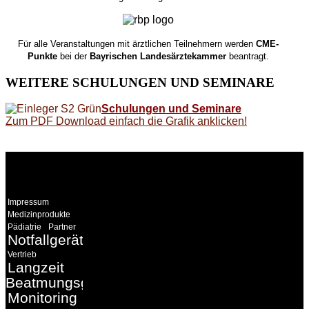
Für alle Veranstaltungen mit ärztlichen Teilnehmern werden
CME-
Punkte
bei der
Bayrischen Landesärztekammer
beantragt.
WEITERE
SCHULUNGEN UND SEMINARE
Schulungen und Seminare
Zum PDF Download einfach die Grafik anklicken!
WEITERE
LINKS
Impressum
Medizinprodukte
Pädiatrie
Partner
Notfallgeräte
Vertrieb
Langzeit
Beatmungsgeräte
Monitoring