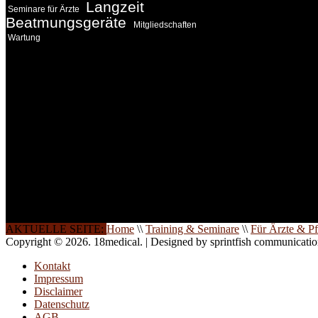
Langzeit
Seminare für Ärzte
Beatmungsgeräte
Mitgliedschaften
Wartung
INFORMATION
Seminare und Trainings für Anwender von Medizinprodukten u
technisches Personal
.
Um Ihnen eine optimale Arbeitsatmosphäre und ein Maximum
Lernerfolg zu garantieren, ist die Anzahl der Teilnehmer begren
Ihren Wunsch richten wir weitere Termine, Themen und Semin
Sie ein. Gerne schulen wir Sie auch in Wochenendkursen, in
Halbtagsschulungen, oder direkt vor Ort.
Die Qualität unserer Schulungen ist das Ergebnis jahrelanger
Erfahrung. Wir geben diese gerne an Sie weiter.
AKTUELLE SEITE:
Home
\\
Training & Seminare
\\
Für Ärzte & Pf
Copyright © 2026. 18medical. | Designed by sprintfish communicati
Kontakt
Impressum
Disclaimer
Datenschutz
AGB