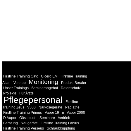
WEITERE
LINKS
Firstline Training Cato
Cicero EM
Firstline Training
Monitoring
Atlan
Vertrieb
Produkt-Berater
Unser Trainings
Seminarangebot
Datenschutz
Projekte
Für Ärzte
Pflegepersonal
Firstline
Training Zeus
V500
Narkosegeräte
Pädiatrie
Firstline Training Primus
Vapor 19
n
Vapor 2000
D-Vapor
Gästebuch
Seminare
Vertrieb
Beratung
Neugeräte
Firstline Training Fabius
Firstline Training Perseus
Schraubkupplung