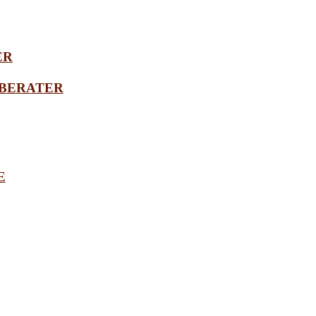
ER
BERATER
E