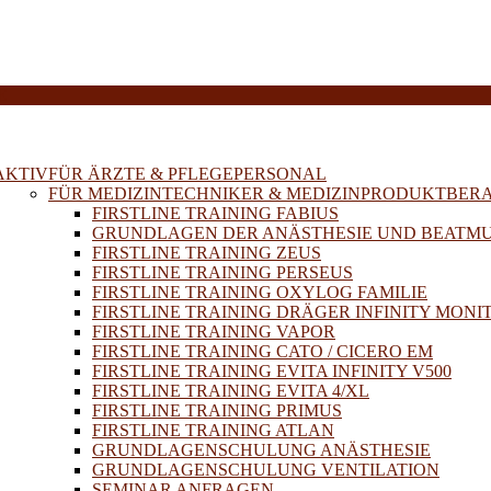
E
AKTIV
FÜR ÄRZTE & PFLEGEPERSONAL
FÜR MEDIZINTECHNIKER & MEDIZINPRODUKTBER
FIRSTLINE TRAINING FABIUS
GRUNDLAGEN DER ANÄSTHESIE UND BEATM
FIRSTLINE TRAINING ZEUS
FIRSTLINE TRAINING PERSEUS
FIRSTLINE TRAINING OXYLOG FAMILIE
FIRSTLINE TRAINING DRÄGER INFINITY MONI
FIRSTLINE TRAINING VAPOR
FIRSTLINE TRAINING CATO / CICERO EM
FIRSTLINE TRAINING EVITA INFINITY V500
FIRSTLINE TRAINING EVITA 4/XL
FIRSTLINE TRAINING PRIMUS
FIRSTLINE TRAINING ATLAN
GRUNDLAGENSCHULUNG ANÄSTHESIE
GRUNDLAGENSCHULUNG VENTILATION
SEMINAR ANFRAGEN