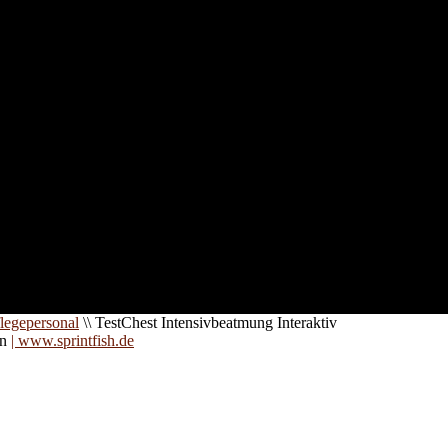
nd für
 an
zt. Auf
are für
legepersonal
\\
TestChest Intensivbeatmung Interaktiv
on
| www.sprintfish.de