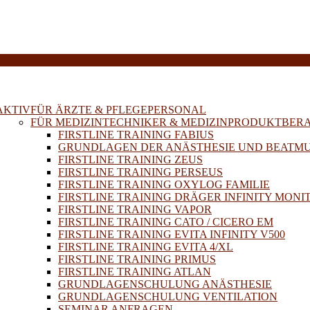
E
AKTIV
FÜR ÄRZTE & PFLEGEPERSONAL
FÜR MEDIZINTECHNIKER & MEDIZINPRODUKTBER
FIRSTLINE TRAINING FABIUS
GRUNDLAGEN DER ANÄSTHESIE UND BEATM
FIRSTLINE TRAINING ZEUS
FIRSTLINE TRAINING PERSEUS
FIRSTLINE TRAINING OXYLOG FAMILIE
FIRSTLINE TRAINING DRÄGER INFINITY MONI
FIRSTLINE TRAINING VAPOR
FIRSTLINE TRAINING CATO / CICERO EM
FIRSTLINE TRAINING EVITA INFINITY V500
FIRSTLINE TRAINING EVITA 4/XL
FIRSTLINE TRAINING PRIMUS
FIRSTLINE TRAINING ATLAN
GRUNDLAGENSCHULUNG ANÄSTHESIE
GRUNDLAGENSCHULUNG VENTILATION
SEMINAR ANFRAGEN