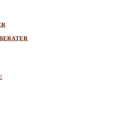
ER
BERATER
E