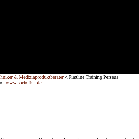
nd für
 an
zt. Auf
are für
chniker & Medizinproduktberater
\\
Firstline Training Perseus
on
| www.sprintfish.de