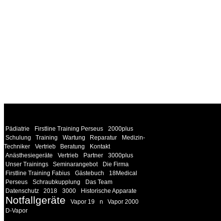
WEITERE
LINKS
Pädiatrie
Firstline Training Perseus
2000plus
Schulung
Training
Wartung
Reparatur
Medizin-
Techniker
Vertrieb
Beratung
Kontakt
Anästhesiegeräte
Vertrieb
Partner
3000plus
Unser Trainings
Seminarangebot
Die Firma
Firstline Training Fabius
Gästebuch
18Medical
Perseus
Schraubkupplung
Das Team
Datenschutz
2018
3000
Historische Apparate
Notfallgeräte
Vapor 19
n
Vapor 2000
D-Vapor