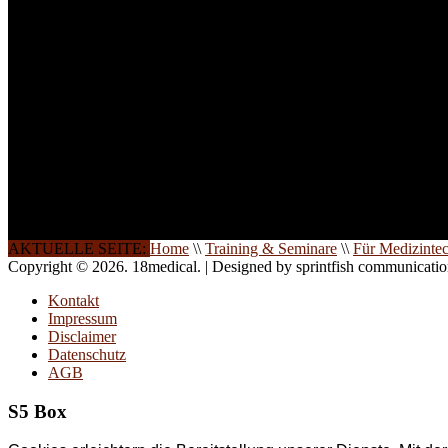
INFORMATION
Seminare und Trainings für Anwender von Medizinprodukten u
technisches Personal
.
Um Ihnen eine optimale Arbeitsatmosphäre und ein Maximum
Lernerfolg zu garantieren, ist die Anzahl der Teilnehmer begren
Ihren Wunsch richten wir weitere Termine, Themen und Semin
Sie ein. Gerne schulen wir Sie auch in Wochenendkursen, in
Halbtagsschulungen, oder direkt vor Ort.
Die Qualität unserer Schulungen ist das Ergebnis jahrelanger
Erfahrung. Wir geben diese gerne an Sie weiter.
AKTUELLE SEITE:
Home
\\
Training & Seminare
\\
Für Medizinte
Copyright © 2026. 18medical. | Designed by sprintfish communicati
Kontakt
Impressum
Disclaimer
Datenschutz
AGB
S5 Box