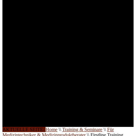
Medizinprodukten und für
technisches Personal
.
Um Ihnen eine optimale
Arbeitsatmosphäre und
ein Maximum an
Lernerfolg zu garantieren,
ist die Anzahl der
Teilnehmer begrenzt. Auf
Ihren Wunsch richten wir
weitere Termine, Themen
und Seminare für Sie ein.
Gerne schulen wir Sie
auch in
Wochenendkursen, in
Halbtagsschulungen, oder
direkt vor Ort.
Die Qualität unserer
Schulungen ist das
Ergebnis jahrelanger
Erfahrung. Wir geben
diese gerne an Sie weiter.
AKTUELLE SEITE:
Home
\\
Training & Seminare
\\
Für
Medizintechniker & Medizinproduktberater
\\
Firstline Training