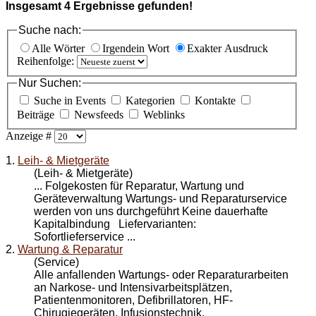
Insgesamt
4
Ergebnisse gefunden!
Suche nach:
Alle Wörter
Irgendein Wort
Exakter Ausdruck
Reihenfolge:
Nur Suchen:
Suche in Events
Kategorien
Kontakte
Beiträge
Newsfeeds
Weblinks
Anzeige #
1.
Leih- & Mietgeräte
(Leih- & Mietgeräte)
... Folgekosten für
Reparatur
, Wartung und
Geräteverwaltung Wartungs- und Reparaturservice
werden von uns durchgeführt Keine dauerhafte
Kapitalbindung Liefervarianten:
Sofortlieferservice ...
2.
Wartung & Reparatur
(Service)
Alle anfallenden Wartungs- oder
Reparatur
arbeiten
an Narkose- und Intensivarbeitsplätzen,
Patientenmonitoren, Defibrillatoren, HF-
Chirugiegeräten, Infusionstechnik,