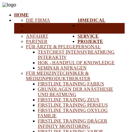
HOME
DIE FIRMA
18MEDICAL
KARRIERE
TRAINING &
HISTORISCHE GERÄTE
SEMINARE
ANFAHRT
SERVICE
PARTNER
PROJEKTE
FÜR ÄRZTE & PFLEGEPERSONAL
TESTCHEST INTENSIVBEATMUNG
INTERAKTIV
HOK - HANDFUL OF KNOWLEDGE
SEMINAR ANFRAGEN
FÜR MEDIZINTECHNIKER &
MEDIZINPRODUKTBERATER
FIRSTLINE TRAINING FABIUS
GRUNDLAGEN DER ANÄSTHESIE
UND BEATMUNG
FIRSTLINE TRAINING ZEUS
FIRSTLINE TRAINING PERSEUS
FIRSTLINE TRAINING OXYLOG
FAMILIE
FIRSTLINE TRAINING DRÄGER
INFINITY MONITORING
FIRSTLINE TRAINING VAPOR