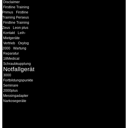
Disclaimer
Firstline Training
Primus
Firstline
Training Perseus
Firstline Training
Zeus
Leon plus
Kontakt
Leih-
Mietgeräte
Vertrieb
Oxylog
2000
Wartung
Reparatur
18Medical
Schraubkupplung
Notfallgeräte
3000
Fortbildungspunkte
Seminare
2000plus
Messingadapter
Narkosegeräte
INFORMATION
Seminare und Trainings
für Anwender von