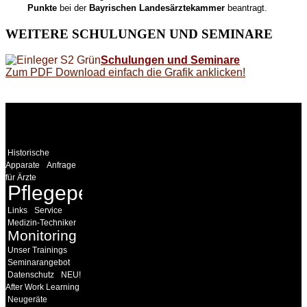
Punkte
bei der
Bayrischen Landesärztekammer
beantragt.
WEITERE
SCHULUNGEN UND SEMINARE
Schulungen und Seminare
Zum PDF Download einfach die Grafik anklicken!
WEITERE
LINKS
Historische
Apparate
Anfrage
für Ärzte
Pflegepersonal
Links
Service
Medizin-Techniker
Monitoring
Unser Trainings
Seminarangebot
Datenschutz
NEU!
After Work Learning
Neugeräte