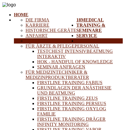
HOME
DIE FIRMA
18MEDICAL
KARRIERE
TRAINING &
HISTORISCHE GERÄTE
SEMINARE
ANFAHRT
SERVICE
PARTNER
PROJEKTE
FÜR ÄRZTE & PFLEGEPERSONAL
TESTCHEST INTENSIVBEATMUNG
INTERAKTIV
HOK - HANDFUL OF KNOWLEDGE
SEMINAR ANFRAGEN
FÜR MEDIZINTECHNIKER &
MEDIZINPRODUKTBERATER
FIRSTLINE TRAINING FABIUS
GRUNDLAGEN DER ANÄSTHESIE
UND BEATMUNG
FIRSTLINE TRAINING ZEUS
FIRSTLINE TRAINING PERSEUS
FIRSTLINE TRAINING OXYLOG
FAMILIE
FIRSTLINE TRAINING DRÄGER
INFINITY MONITORING
FIRSTLINE TRAINING VAPOR