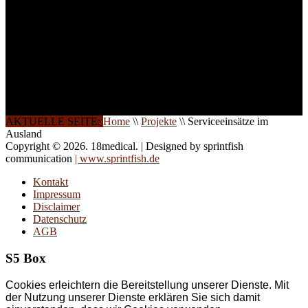
Wochenendkursen, in
Halbtagsschulungen, oder
direkt vor Ort.
Die Qualität unserer
Schulungen ist das
Ergebnis jahrelanger
Erfahrung. Wir geben
diese gerne an Sie weiter.
AKTUELLE SEITE:
Home
\\
Projekte
\\
Serviceeinsätze im
Ausland
Copyright © 2026. 18medical. | Designed by sprintfish
communication
| www.sprintfish.de
Kontakt
Impressum
Disclaimer
Datenschutz
AGB
S5 Box
Cookies erleichtern die Bereitstellung unserer Dienste. Mit
der Nutzung unserer Dienste erklären Sie sich damit