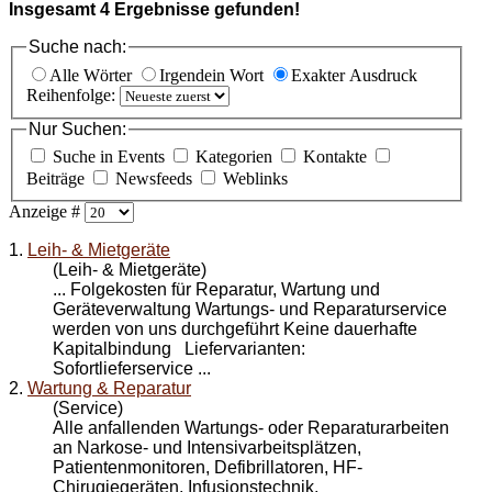
Insgesamt
4
Ergebnisse gefunden!
Suche nach:
Alle Wörter
Irgendein Wort
Exakter Ausdruck
Reihenfolge:
Nur Suchen:
Suche in Events
Kategorien
Kontakte
Beiträge
Newsfeeds
Weblinks
Anzeige #
1.
Leih- & Mietgeräte
(Leih- & Mietgeräte)
... Folgekosten für
Reparatur
, Wartung und
Geräteverwaltung Wartungs- und Reparaturservice
werden von uns durchgeführt Keine dauerhafte
Kapitalbindung Liefervarianten:
Sofortlieferservice ...
2.
Wartung & Reparatur
(Service)
Alle anfallenden Wartungs- oder
Reparatur
arbeiten
an Narkose- und Intensivarbeitsplätzen,
Patientenmonitoren, Defibrillatoren, HF-
Chirugiegeräten, Infusionstechnik,