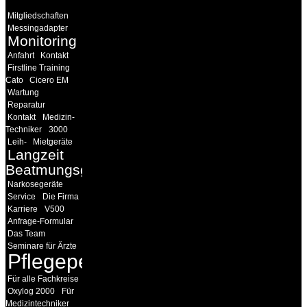
Mitgliedschaften
Messingadapter
Monitoring
Anfahrt
Kontakt
Firstline Training
Cato
Cicero EM
Wartung
Reparatur
Kontakt
Medizin-
Techniker
3000
Leih-
Mietgeräte
Langzeit
Beatmungsgeräte
Narkosegeräte
Service
Die Firma
Karriere
V500
Anfrage-Formular
Das Team
Seminare für Ärzte
Pflegepersonal
Für alle Fachkreise
Oxylog 2000
Für
Medizintechniker