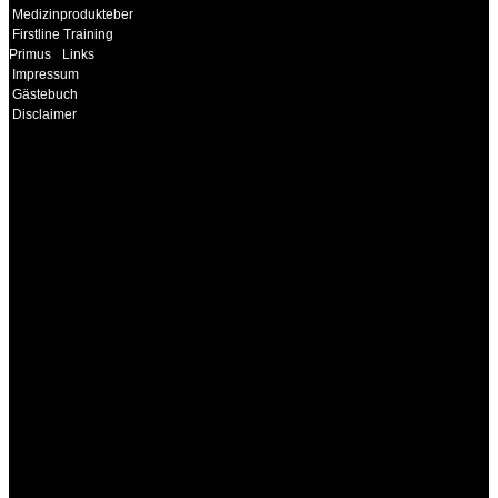
Medizinprodukteberater
Firstline Training
Primus
Links
Impressum
Gästebuch
Disclaimer
INFORMATION
Seminare und Trainings
für Anwender von
Medizinprodukten und für
technisches Personal
.
Um Ihnen eine optimale
Arbeitsatmosphäre und
ein Maximum an
Lernerfolg zu garantieren,
ist die Anzahl der
Teilnehmer begrenzt. Auf
Ihren Wunsch richten wir
weitere Termine, Themen
und Seminare für Sie ein.
Gerne schulen wir Sie
auch in