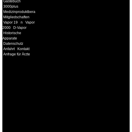
Gästebuch
3000plus
Medizinproduktberater
Mitgliedschaften
Vapor 19
n
Vapor
2000
D-Vapor
Historische
Apparate
Datenschutz
Anfahrt
Kontakt
Anfrage für Ärzte
INFORMATION
Seminare und Trainings
für Anwender von
Medizinprodukten und für
technisches Personal
.
Um Ihnen eine optimale
Arbeitsatmosphäre und
ein Maximum an
Lernerfolg zu garantieren,
ist die Anzahl der
Teilnehmer begrenzt. Auf
Ihren Wunsch richten wir