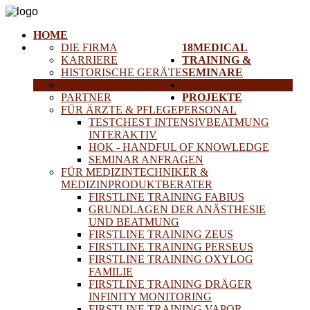
HOME
DIE FIRMA
18MEDICAL
KARRIERE
TRAINING &
HISTORISCHE GERÄTE
SEMINARE
ANFAHRT
SERVICE
PARTNER
PROJEKTE
FÜR ÄRZTE & PFLEGEPERSONAL
TESTCHEST INTENSIVBEATMUNG
INTERAKTIV
HOK - HANDFUL OF KNOWLEDGE
SEMINAR ANFRAGEN
FÜR MEDIZINTECHNIKER &
MEDIZINPRODUKTBERATER
FIRSTLINE TRAINING FABIUS
GRUNDLAGEN DER ANÄSTHESIE
UND BEATMUNG
FIRSTLINE TRAINING ZEUS
FIRSTLINE TRAINING PERSEUS
FIRSTLINE TRAINING OXYLOG
FAMILIE
FIRSTLINE TRAINING DRÄGER
INFINITY MONITORING
FIRSTLINE TRAINING VAPOR