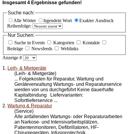
Insgesamt
4
Ergebnisse gefunden!
Suche nach:
Alle Wörter
Irgendein Wort
Exakter Ausdruck
Reihenfolge:
Nur Suchen:
Suche in Events
Kategorien
Kontakte
Beiträge
Newsfeeds
Weblinks
Anzeige #
1.
Leih- & Mietgeräte
(Leih- & Mietgeräte)
... Folgekosten für
Reparatur
, Wartung und
Geräteverwaltung Wartungs- und Reparaturservice
werden von uns durchgeführt Keine dauerhafte
Kapitalbindung Liefervarianten:
Sofortlieferservice ...
2.
Wartung & Reparatur
(Service)
Alle anfallenden Wartungs- oder
Reparatur
arbeiten
an Narkose- und Intensivarbeitsplätzen,
Patientenmonitoren, Defibrillatoren, HF-
Chirugiegeräten, Infusionstechnik,