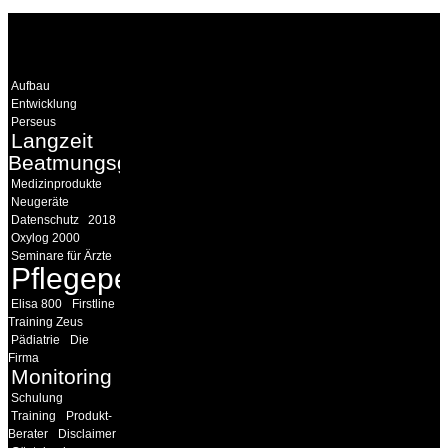
WEITERE
LINKS
Aufbau
Entwicklung
Perseus
Langzeit
Beatmungsgeräte
Medizinprodukte
Neugeräte
Datenschutz
2018
Oxylog 2000
Seminare für Ärzte
Pflegepersonal
Elisa 800
Firstline
Training Zeus
Pädiatrie
Die
Firma
Monitoring
Schulung
Training
Produkt-
Berater
Disclaimer