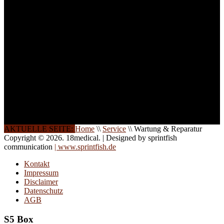
weitere Termine, Themen
und Seminare für Sie ein.
Gerne schulen wir Sie
auch in
Wochenendkursen, in
Halbtagsschulungen, oder
direkt vor Ort.
Die Qualität unserer
Schulungen ist das
Ergebnis jahrelanger
Erfahrung. Wir geben
diese gerne an Sie weiter.
AKTUELLE SEITE:
Home
\\
Service
\\
Wartung & Reparatur
Copyright © 2026. 18medical. | Designed by sprintfish
communication
| www.sprintfish.de
Kontakt
Impressum
Disclaimer
Datenschutz
AGB
S5 Box