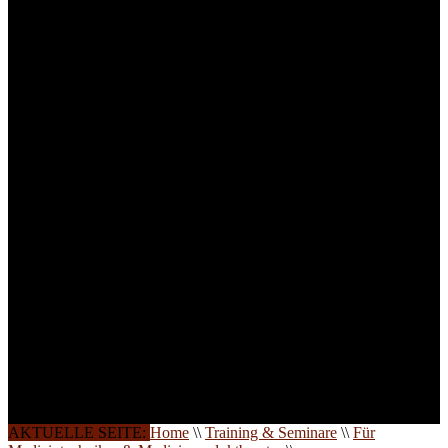
für Anwender von
Medizinprodukten und für
technisches Personal
.
Um Ihnen eine optimale
Arbeitsatmosphäre und
ein Maximum an
Lernerfolg zu garantieren,
ist die Anzahl der
Teilnehmer begrenzt. Auf
Ihren Wunsch richten wir
weitere Termine, Themen
und Seminare für Sie ein.
Gerne schulen wir Sie
auch in
Wochenendkursen, in
Halbtagsschulungen, oder
direkt vor Ort.
Die Qualität unserer
Schulungen ist das
Ergebnis jahrelanger
Erfahrung. Wir geben
diese gerne an Sie weiter.
AKTUELLE SEITE:
Home
\\
Training & Seminare
\\
Für