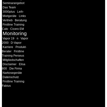
Seminarangebot
Das Team
3000plus
Leih-
Mietgeräte
Links
Vertrieb
Beratung
Firstline Training
Cato
Cicero EM
Monitoring
Vapor 19
n
Vapor
2000
D-Vapor
Karriere
Produkt-
Berater
Firstline
Training Perseus
Mitgliedschaften
Disclaimer
Elisa
800
Die Firma
Narkosegeräte
Datenschutz
Firstline Training
Fabius
INFORMATION
Seminare und Trainings