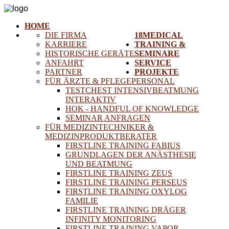
HOME
DIE FIRMA
18MEDICAL
KARRIERE
TRAINING &
HISTORISCHE GERÄTE
SEMINARE
ANFAHRT
SERVICE
PARTNER
PROJEKTE
FÜR ÄRZTE & PFLEGEPERSONAL
TESTCHEST INTENSIVBEATMUNG
INTERAKTIV
HOK - HANDFUL OF KNOWLEDGE
SEMINAR ANFRAGEN
FÜR MEDIZINTECHNIKER &
MEDIZINPRODUKTBERATER
FIRSTLINE TRAINING FABIUS
GRUNDLAGEN DER ANÄSTHESIE
UND BEATMUNG
FIRSTLINE TRAINING ZEUS
FIRSTLINE TRAINING PERSEUS
FIRSTLINE TRAINING OXYLOG
FAMILIE
FIRSTLINE TRAINING DRÄGER
INFINITY MONITORING
FIRSTLINE TRAINING VAPOR