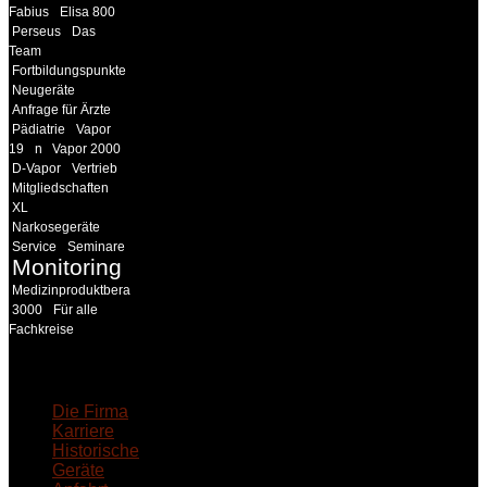
Fabius
Elisa 800
Perseus
Das
Team
Fortbildungspunkte
Neugeräte
Anfrage für Ärzte
Pädiatrie
Vapor
19
n
Vapor 2000
D-Vapor
Vertrieb
Mitgliedschaften
XL
Narkosegeräte
Service
Seminare
Monitoring
Medizinproduktberater
3000
Für alle
Fachkreise
18MEDICAL
Die Firma
Karriere
Historische
Geräte