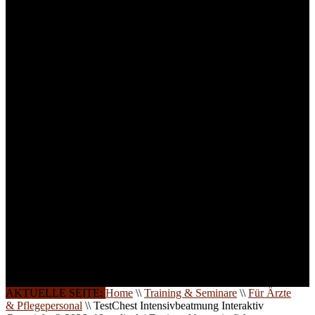
Medizinprodukten und für
technisches Personal
.
Um Ihnen eine optimale
Arbeitsatmosphäre und
ein Maximum an
Lernerfolg zu garantieren,
ist die Anzahl der
Teilnehmer begrenzt. Auf
Ihren Wunsch richten wir
weitere Termine, Themen
und Seminare für Sie ein.
Gerne schulen wir Sie
auch in
Wochenendkursen, in
Halbtagsschulungen, oder
direkt vor Ort.
Die Qualität unserer
Schulungen ist das
Ergebnis jahrelanger
Erfahrung. Wir geben
diese gerne an Sie weiter.
AKTUELLE SEITE:
Home
\\
Training & Seminare
\\
Für Ärzte
& Pflegepersonal
\\
TestChest Intensivbeatmung Interaktiv