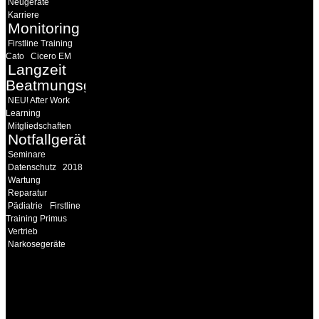
Neugeräte
Karriere
Monitoring
Firstline Training
Cato
Cicero EM
Langzeit
Beatmungsgeräte
NEU! After Work
Learning
Mitgliedschaften
Notfallgeräte
Seminare
Datenschutz
2018
Wartung
Reparatur
Pädiatrie
Firstline
Training Primus
Vertrieb
Narkosegeräte
INFORMATION
Seminare und Trainings
für Anwender von