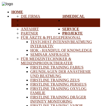
HOME
DIE FIRMA
18MEDICAL
KARRIERE
TRAINING &
HISTORISCHE GERÄTE
SEMINARE
ANFAHRT
SERVICE
PARTNER
PROJEKTE
FÜR ÄRZTE & PFLEGEPERSONAL
TESTCHEST INTENSIVBEATMUNG
INTERAKTIV
HOK - HANDFUL OF KNOWLEDGE
SEMINAR ANFRAGEN
FÜR MEDIZINTECHNIKER &
MEDIZINPRODUKTBERATER
FIRSTLINE TRAINING FABIUS
GRUNDLAGEN DER ANÄSTHESIE
UND BEATMUNG
FIRSTLINE TRAINING ZEUS
FIRSTLINE TRAINING PERSEUS
FIRSTLINE TRAINING OXYLOG
FAMILIE
FIRSTLINE TRAINING DRÄGER
INFINITY MONITORING
FIRSTLINE TRAINING VAPOR