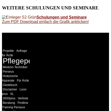
WEITERE
SCHULUNGEN UND SEMINARE
Schulungen und Seminare
Zum PDF Download einfach die Grafik anklicken!
WEITERE
LINKS
Projekte
Anfrage
für Ärzte
Pflegepersonal
Medizin-Techniker
Perseus
Historische
Apparate
Für Ärzte
Gästebuch
Disclaimer
Leon
plus
XL
3000plus
Vertrieb
Beratung
Firstline
Training Perseus