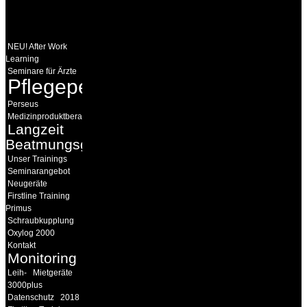
WEITERE
LINKS
NEU! After Work
Learning
Seminare für Ärzte
Pflegepersonal
Perseus
Medizinproduktberater
Langzeit
Beatmungsgeräte
Unser Trainings
Seminarangebot
Neugeräte
Firstline Training
Primus
Schraubkupplung
Oxylog 2000
Kontakt
Monitoring
Leih-
Mietgeräte
3000plus
Datenschutz
2018