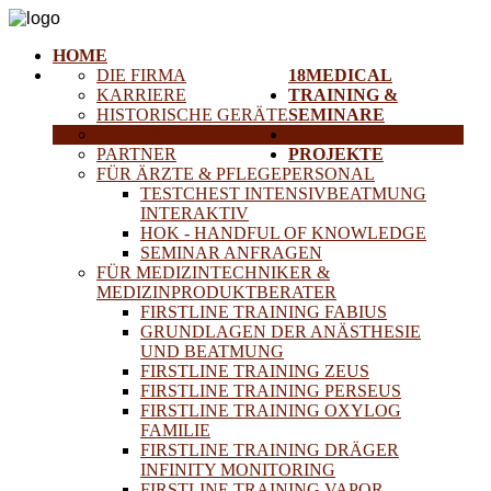
HOME
DIE FIRMA
18MEDICAL
KARRIERE
TRAINING &
HISTORISCHE GERÄTE
SEMINARE
ANFAHRT
SERVICE
PARTNER
PROJEKTE
FÜR ÄRZTE & PFLEGEPERSONAL
TESTCHEST INTENSIVBEATMUNG
INTERAKTIV
HOK - HANDFUL OF KNOWLEDGE
SEMINAR ANFRAGEN
FÜR MEDIZINTECHNIKER &
MEDIZINPRODUKTBERATER
FIRSTLINE TRAINING FABIUS
GRUNDLAGEN DER ANÄSTHESIE
UND BEATMUNG
FIRSTLINE TRAINING ZEUS
FIRSTLINE TRAINING PERSEUS
FIRSTLINE TRAINING OXYLOG
FAMILIE
FIRSTLINE TRAINING DRÄGER
INFINITY MONITORING
FIRSTLINE TRAINING VAPOR