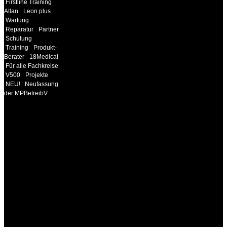
Firstline Training
Atlan
Leon plus
Wartung
Reparatur
Partner
Schulung
Training
Produkt-
Berater
18Medical
Für alle Fachkreise
V500
Projekte
NEU!
Neufassung
der MPBetreibV
INFORMATION
Seminare und Trainings
für Anwender von
Medizinprodukten und für
technisches Personal
.
Um Ihnen eine optimale
Arbeitsatmosphäre und
ein Maximum an
Lernerfolg zu garantieren,
ist die Anzahl der
Teilnehmer begrenzt. Auf
Ihren Wunsch richten wir