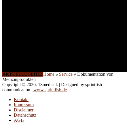
weitere Termine, Themen
und Seminare für Sie ein.
Gerne schulen wir Sie
auch in
Wochenendkursen, in
Halbtagsschulungen, oder
direkt vor Ort.
Die Qualität unserer
Schulungen ist das
Ergebnis jahrelanger
Erfahrung. Wir geben
diese gerne an Sie weiter.
AKTUELLE SEITE:
Home
\\
Service
\\
Dokumentation von
Medizinprodukten
Copyright © 2026. 18medical. | Designed by sprintfish
communication
| www.sprintfish.de
Kontakt
Impressum
Disclaimer
Datenschutz
AGB