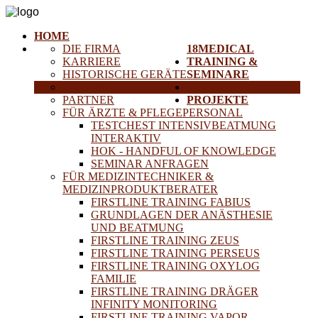
HOME
DIE FIRMA
18MEDICAL
KARRIERE
TRAINING &
HISTORISCHE GERÄTE
SEMINARE
ANFAHRT
SERVICE
PARTNER
PROJEKTE
FÜR ÄRZTE & PFLEGEPERSONAL
TESTCHEST INTENSIVBEATMUNG
INTERAKTIV
HOK - HANDFUL OF KNOWLEDGE
SEMINAR ANFRAGEN
FÜR MEDIZINTECHNIKER &
MEDIZINPRODUKTBERATER
FIRSTLINE TRAINING FABIUS
GRUNDLAGEN DER ANÄSTHESIE
UND BEATMUNG
FIRSTLINE TRAINING ZEUS
FIRSTLINE TRAINING PERSEUS
FIRSTLINE TRAINING OXYLOG
FAMILIE
FIRSTLINE TRAINING DRÄGER
INFINITY MONITORING
FIRSTLINE TRAINING VAPOR