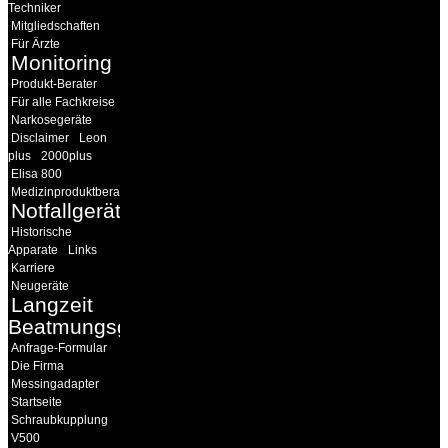
Techniker
Mitgliedschaften
Für Ärzte
Monitoring
Produkt-Berater
Für alle Fachkreise
Narkosegeräte
Disclaimer
Leon
plus
2000plus
Elisa 800
Medizinproduktberater
Notfallgeräte
Historische
Apparate
Links
Karriere
Neugeräte
Langzeit
Beatmungsgeräte
Anfrage-Formular
Die Firma
Messingadapter
Startseite
Schraubkupplung
V500