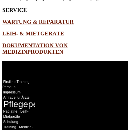
SERVICE
WARTUNG & REPARATUR
LEIH- & MIETGERÄTE
DOKUMENTATION VON
MEDIZINPRODUKTEN
WEITERE
LINKS
Firstline Training
Perseus
Impressum
Anfrage für Ärzte
Pflegepersonal
Pädiatrie
Leih-
Mietgeräte
Schulung
Training
Medizin-