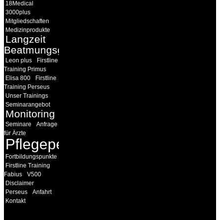
18Medical
3000plus
Mitgliedschaften
Medizinprodukte
Langzeit
Beatmungsgeräte
Leon plus
Firstline
Training Primus
Elisa 800
Firstline
Training Perseus
Unser Trainings
Seminarangebot
Monitoring
Seminare
Anfrage
für Ärzte
Pflegepersonal
Fortbildungspunkte
Firstline Training
Fabius
V500
Disclaimer
Perseus
Anfahrt
Kontakt
INFORMATION