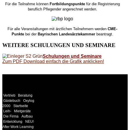
Für die Teilnahme können
Fortbildungspunkte
für die Registrierung
beruflich Pflegender angerechnet werden.
Für alle Veranstaltungen mit ärztlichen Teilnehmern werden
CME-
Punkte
bei der
Bayrischen Landesärztekammer
beantragt.
WEITERE
SCHULUNGEN UND SEMINARE
Schulungen und Seminare
Zum PDF Download einfach die Grafik anklicken!
WEITERE
LINKS
Vertrieb
Beratung
Gästebuch
Oxylog
2000
Startseite
Leih-
Mietgeräte
Die Firma
Aufbau
Entwicklung
NEU!
After Work Learning