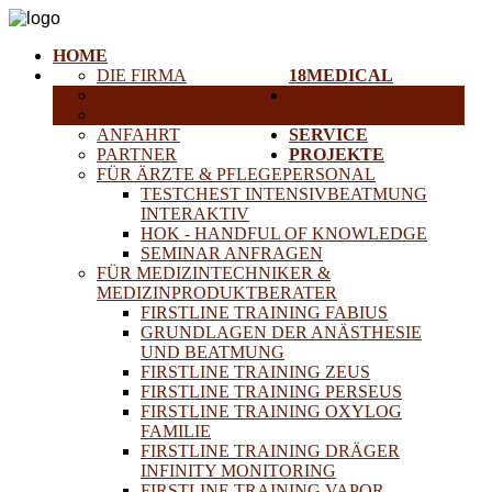
HOME
DIE FIRMA
18MEDICAL
KARRIERE
TRAINING &
HISTORISCHE GERÄTE
SEMINARE
ANFAHRT
SERVICE
PARTNER
PROJEKTE
FÜR ÄRZTE & PFLEGEPERSONAL
TESTCHEST INTENSIVBEATMUNG
INTERAKTIV
HOK - HANDFUL OF KNOWLEDGE
SEMINAR ANFRAGEN
FÜR MEDIZINTECHNIKER &
MEDIZINPRODUKTBERATER
FIRSTLINE TRAINING FABIUS
GRUNDLAGEN DER ANÄSTHESIE
UND BEATMUNG
FIRSTLINE TRAINING ZEUS
FIRSTLINE TRAINING PERSEUS
FIRSTLINE TRAINING OXYLOG
FAMILIE
FIRSTLINE TRAINING DRÄGER
INFINITY MONITORING
FIRSTLINE TRAINING VAPOR