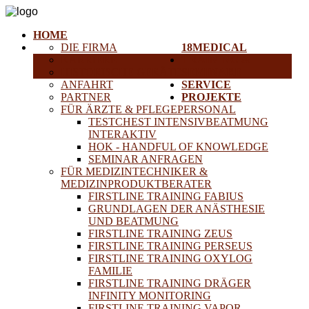
HOME
DIE FIRMA
18MEDICAL
KARRIERE
TRAINING &
HISTORISCHE GERÄTE
SEMINARE
ANFAHRT
SERVICE
PARTNER
PROJEKTE
FÜR ÄRZTE & PFLEGEPERSONAL
TESTCHEST INTENSIVBEATMUNG
INTERAKTIV
HOK - HANDFUL OF KNOWLEDGE
SEMINAR ANFRAGEN
FÜR MEDIZINTECHNIKER &
MEDIZINPRODUKTBERATER
FIRSTLINE TRAINING FABIUS
GRUNDLAGEN DER ANÄSTHESIE
UND BEATMUNG
FIRSTLINE TRAINING ZEUS
FIRSTLINE TRAINING PERSEUS
FIRSTLINE TRAINING OXYLOG
FAMILIE
FIRSTLINE TRAINING DRÄGER
INFINITY MONITORING
FIRSTLINE TRAINING VAPOR