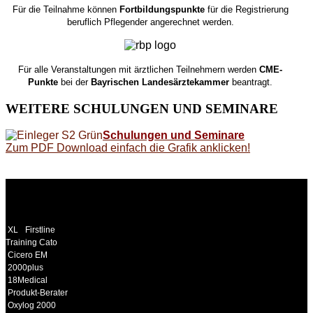
Für die Teilnahme können
Fortbildungspunkte
für die Registrierung
beruflich Pflegender angerechnet werden.
Für alle Veranstaltungen mit ärztlichen Teilnehmern werden
CME-
Punkte
bei der
Bayrischen Landesärztekammer
beantragt.
WEITERE
SCHULUNGEN UND SEMINARE
Schulungen und Seminare
Zum PDF Download einfach die Grafik anklicken!
WEITERE
LINKS
XL
Firstline
Training Cato
Cicero EM
2000plus
18Medical
Produkt-Berater
Oxylog 2000