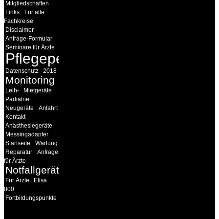
Mitgliedschaften
Links
Für alle
Fachkreise
Disclaimer
Anfrage-Formular
Seminare für Ärzte
Pflegepersonal
Datenschutz
2018
Monitoring
Leih-
Mietgeräte
Pädiatrie
Neugeräte
Anfahrt
Kontakt
Anästhesiegeräte
Messingadapter
Startseite
Wartung
Reparatur
Anfrage
für Ärzte
Notfallgeräte
Für Ärzte
Elisa
800
Fortbildungspunkte
INFORMATION