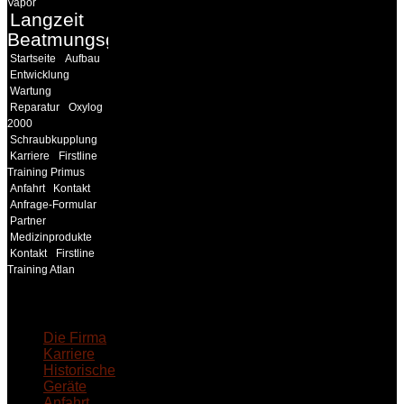
Vapor
Langzeit
Beatmungsgeräte
Startseite
Aufbau
Entwicklung
Wartung
Reparatur
Oxylog
2000
Schraubkupplung
Karriere
Firstline
Training Primus
Anfahrt
Kontakt
Anfrage-Formular
Partner
Medizinprodukte
Kontakt
Firstline
Training Atlan
18MEDICAL
Die Firma
Karriere
Historische
Geräte
Anfahrt