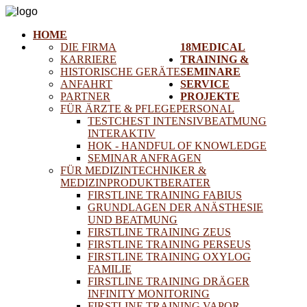
HOME
DIE FIRMA
18MEDICAL
KARRIERE
TRAINING &
HISTORISCHE GERÄTE
SEMINARE
ANFAHRT
SERVICE
PARTNER
PROJEKTE
FÜR ÄRZTE & PFLEGEPERSONAL
TESTCHEST INTENSIVBEATMUNG
INTERAKTIV
HOK - HANDFUL OF KNOWLEDGE
SEMINAR ANFRAGEN
FÜR MEDIZINTECHNIKER &
MEDIZINPRODUKTBERATER
FIRSTLINE TRAINING FABIUS
GRUNDLAGEN DER ANÄSTHESIE
UND BEATMUNG
FIRSTLINE TRAINING ZEUS
FIRSTLINE TRAINING PERSEUS
FIRSTLINE TRAINING OXYLOG
FAMILIE
FIRSTLINE TRAINING DRÄGER
INFINITY MONITORING
FIRSTLINE TRAINING VAPOR