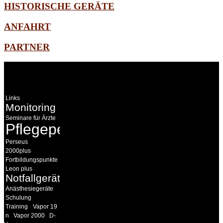
HISTORISCHE GERÄTE
ANFAHRT
PARTNER
WEITERE
LINKS
Links
Monitoring
Seminare für Ärzte
Pflegepersonal
Perseus
2000plus
Fortbildungspunkte
Leon plus
Notfallgeräte
Anästhesiegeräte
Schulung
Training
Vapor 19
n
Vapor 2000
D-