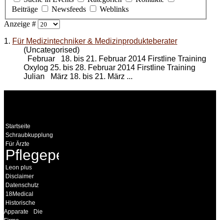
Beiträge
Newsfeeds
Weblinks
Anzeige #
1.
Für Medizintechniker & Medizinprodukteberater
(Uncategorised)
Februar 18. bis 21. Februar 2014 Firstline Training
Oxylog 25. bis 28. Februar 2014 Firstline Training
Julian März 18. bis 21. März ...
WEITERE
LINKS
Startseite
Schraubkupplung
Für Ärzte
Pflegepersonal
Leon plus
Disclaimer
Datenschutz
18Medical
Historische
Apparate
Die