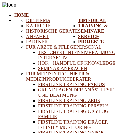
HOME
DIE FIRMA
18MEDICAL
KARRIERE
TRAINING &
HISTORISCHE GERÄTE
SEMINARE
ANFAHRT
SERVICE
PARTNER
PROJEKTE
FÜR ÄRZTE & PFLEGEPERSONAL
TESTCHEST INTENSIVBEATMUNG
INTERAKTIV
HOK - HANDFUL OF KNOWLEDGE
SEMINAR ANFRAGEN
FÜR MEDIZINTECHNIKER &
MEDIZINPRODUKTBERATER
FIRSTLINE TRAINING FABIUS
GRUNDLAGEN DER ANÄSTHESIE
UND BEATMUNG
FIRSTLINE TRAINING ZEUS
FIRSTLINE TRAINING PERSEUS
FIRSTLINE TRAINING OXYLOG
FAMILIE
FIRSTLINE TRAINING DRÄGER
INFINITY MONITORING
FIRSTLINE TRAINING VAPOR