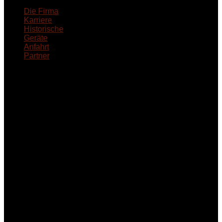
Die Firma
Karriere
Historische
Geräte
Anfahrt
Partner
INFORMATION
Seminare und Trainings
für Anwender von
Medizinprodukten und für
technisches Personal
.
Um Ihnen eine optimale
Arbeitsatmosphäre und
ein Maximum an
Lernerfolg zu garantieren,
ist die Anzahl der
Teilnehmer begrenzt. Auf
Ihren Wunsch richten wir
weitere Termine, Themen
und Seminare für Sie ein.
Gerne schulen wir Sie
auch in