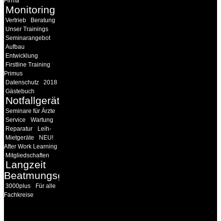
Firma
Monitoring
Vertrieb
Beratung
Unser Trainings
Seminarangebot
Aufbau
Entwicklung
Firstline Training
Primus
Datenschutz
2018
Gästebuch
Notfallgeräte
Seminare für Ärzte
Service
Wartung
Reparatur
Leih-
Mietgeräte
NEU!
After Work Learning
Mitgliedschaften
Langzeit
Beatmungsgeräte
3000plus
Für alle
Fachkreise
18MEDICAL