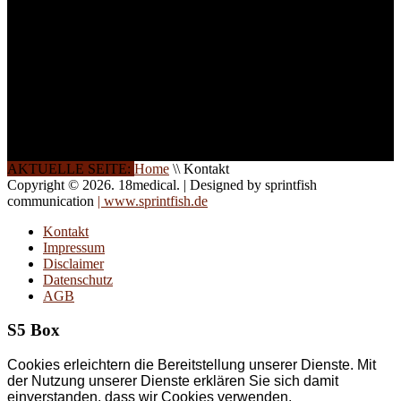
Wochenendkursen, in
Halbtagsschulungen, oder
direkt vor Ort.
Die Qualität unserer
Schulungen ist das
Ergebnis jahrelanger
Erfahrung. Wir geben
diese gerne an Sie weiter.
AKTUELLE SEITE:
Home
\\
Kontakt
Copyright © 2026. 18medical. | Designed by sprintfish
communication
| www.sprintfish.de
Kontakt
Impressum
Disclaimer
Datenschutz
AGB
S5 Box
Cookies erleichtern die Bereitstellung unserer Dienste. Mit
der Nutzung unserer Dienste erklären Sie sich damit
einverstanden, dass wir Cookies verwenden.