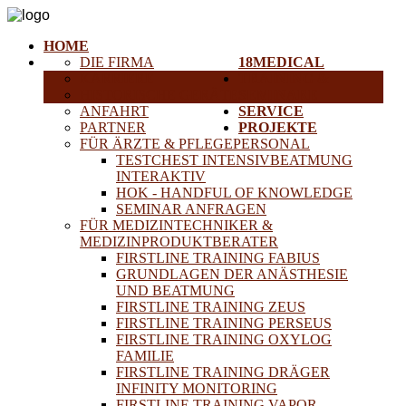
HOME
DIE FIRMA
18MEDICAL
KARRIERE
TRAINING &
HISTORISCHE GERÄTE
SEMINARE
ANFAHRT
SERVICE
PARTNER
PROJEKTE
FÜR ÄRZTE & PFLEGEPERSONAL
TESTCHEST INTENSIVBEATMUNG
INTERAKTIV
HOK - HANDFUL OF KNOWLEDGE
SEMINAR ANFRAGEN
FÜR MEDIZINTECHNIKER &
MEDIZINPRODUKTBERATER
FIRSTLINE TRAINING FABIUS
GRUNDLAGEN DER ANÄSTHESIE
UND BEATMUNG
FIRSTLINE TRAINING ZEUS
FIRSTLINE TRAINING PERSEUS
FIRSTLINE TRAINING OXYLOG
FAMILIE
FIRSTLINE TRAINING DRÄGER
INFINITY MONITORING
FIRSTLINE TRAINING VAPOR