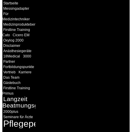
Startseite
Messingadapter
Für
Medizintechniker
Medizinprodukteberater
Firstline Training
Cato
Cicero EM
Oxylog 2000
Disclaimer
Anästhesiegeräte
18Medical
3000
Partner
Fortbildungspunkte
Vertrieb
Karriere
Das Team
Gästebuch
Firstline Training
Primus
Langzeit
Beatmungsgeräte
2000plus
Seminare für Ärzte
Pflegepersonal