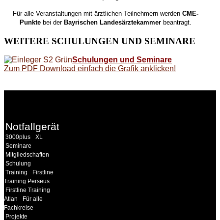
Für alle Veranstaltungen mit ärztlichen Teilnehmern werden
CME-
Punkte
bei der
Bayrischen Landesärztekammer
beantragt.
WEITERE
SCHULUNGEN UND SEMINARE
Schulungen und Seminare
Zum PDF Download einfach die Grafik anklicken!
WEITERE
LINKS
Notfallgeräte
3000plus
XL
Seminare
Mitgliedschaften
Schulung
Training
Firstline
Training Perseus
Firstline Training
Atlan
Für alle
Fachkreise
Projekte