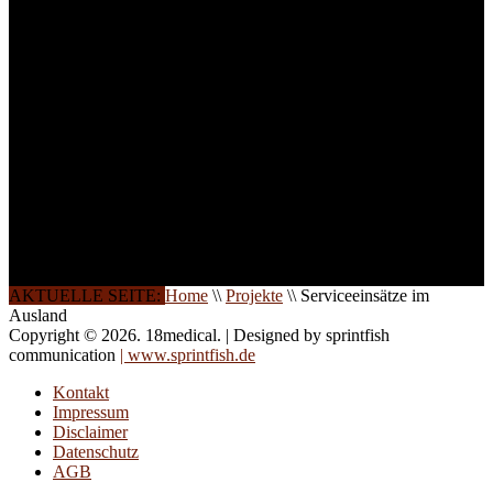
Ihren Wunsch richten wir
weitere Termine, Themen
und Seminare für Sie ein.
Gerne schulen wir Sie
auch in
Wochenendkursen, in
Halbtagsschulungen, oder
direkt vor Ort.
Die Qualität unserer
Schulungen ist das
Ergebnis jahrelanger
Erfahrung. Wir geben
diese gerne an Sie weiter.
AKTUELLE SEITE:
Home
\\
Projekte
\\
Serviceeinsätze im
Ausland
Copyright © 2026. 18medical. | Designed by sprintfish
communication
| www.sprintfish.de
Kontakt
Impressum
Disclaimer
Datenschutz
AGB