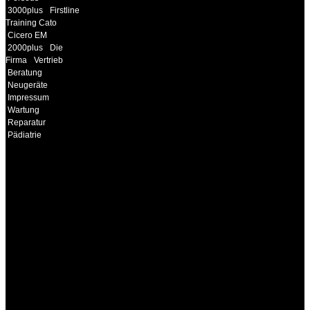
3000plus
Firstline
Training Cato
Cicero EM
2000plus
Die
Firma
Vertrieb
Beratung
Neugeräte
Impressum
Wartung
Reparatur
Pädiatrie
INFORMATION
Seminare und Trainings
für Anwender von
Medizinprodukten und für
technisches Personal
.
Um Ihnen eine optimale
Arbeitsatmosphäre und
ein Maximum an
Lernerfolg zu garantieren,
ist die Anzahl der
Teilnehmer begrenzt. Auf