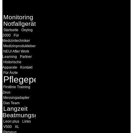
LINKS
Monitoring
Notfallgeräte
Startseite
Oxylog
2000
Für
Medizintechniker
Medizinprodukteberater
NEU! After Work
Learning
Partner
Historische
Apparate
Kontakt
Für Ärzte
Pflegepersonal
Firstline Training
Zeus
Messingadapter
Das Team
Langzeit
Beatmungsgeräte
Leon plus
Links
V500
XL
Perseus