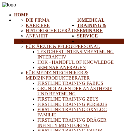
HOME
DIE FIRMA
18MEDICAL
KARRIERE
TRAINING &
HISTORISCHE GERÄTE
SEMINARE
ANFAHRT
SERVICE
PARTNER
PROJEKTE
FÜR ÄRZTE & PFLEGEPERSONAL
TESTCHEST INTENSIVBEATMUNG
INTERAKTIV
HOK - HANDFUL OF KNOWLEDGE
SEMINAR ANFRAGEN
FÜR MEDIZINTECHNIKER &
MEDIZINPRODUKTBERATER
FIRSTLINE TRAINING FABIUS
GRUNDLAGEN DER ANÄSTHESIE
UND BEATMUNG
FIRSTLINE TRAINING ZEUS
FIRSTLINE TRAINING PERSEUS
FIRSTLINE TRAINING OXYLOG
FAMILIE
FIRSTLINE TRAINING DRÄGER
INFINITY MONITORING
FIRSTLINE TRAINING VAPOR