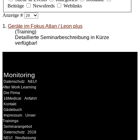
Beiträge
Newsfeeds
Weblinks
Anzeige #
1.
Geräte im Fokus Atlan / Leon plus
(Training)
Detaillierte Seminarbeschreibung in Kürze
verfügbar!
WEITERE
LINKS
Monitoring
Datenschutz
NEU!
After Work Learning
Die Firma
18Medical
Anfahrt
Kontakt
Gästebuch
Impressum
Unser
Trainings
Seminarangebot
Datenschutz
2018
NEU!
Neufassung