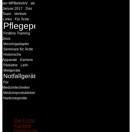
der MPBetreibV
ab
Januar 2017
Das
Team
Vertrieb
Links
Für Ärzte
Pflegepersonal
Firstline Training
Zeus
Messingadapter
Seminare für Ärzte
Historische
Apparate
Karriere
Pädiatrie
Leih-
Mietgeräte
Notfallgeräte
Für
Medizintechniker
Medizinprodukteberater
Narkosegeräte
18MEDICAL
Die Firma
Karriere
Historische