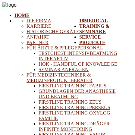
HOME
DIE FIRMA
18MEDICAL
KARRIERE
TRAINING &
HISTORISCHE GERÄTE
SEMINARE
ANFAHRT
SERVICE
PARTNER
PROJEKTE
FÜR ÄRZTE & PFLEGEPERSONAL
TESTCHEST INTENSIVBEATMUNG
INTERAKTIV
HOK - HANDFUL OF KNOWLEDGE
SEMINAR ANFRAGEN
FÜR MEDIZINTECHNIKER &
MEDIZINPRODUKTBERATER
FIRSTLINE TRAINING FABIUS
GRUNDLAGEN DER ANÄSTHESIE
UND BEATMUNG
FIRSTLINE TRAINING ZEUS
FIRSTLINE TRAINING PERSEUS
FIRSTLINE TRAINING OXYLOG
FAMILIE
FIRSTLINE TRAINING DRÄGER
INFINITY MONITORING
FIRSTLINE TRAINING VAPOR