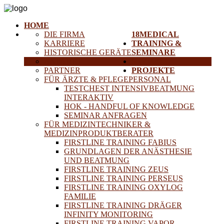
HOME
DIE FIRMA
18MEDICAL
KARRIERE
TRAINING &
HISTORISCHE GERÄTE
SEMINARE
ANFAHRT
SERVICE
PARTNER
PROJEKTE
FÜR ÄRZTE & PFLEGEPERSONAL
TESTCHEST INTENSIVBEATMUNG
INTERAKTIV
HOK - HANDFUL OF KNOWLEDGE
SEMINAR ANFRAGEN
FÜR MEDIZINTECHNIKER &
MEDIZINPRODUKTBERATER
FIRSTLINE TRAINING FABIUS
GRUNDLAGEN DER ANÄSTHESIE
UND BEATMUNG
FIRSTLINE TRAINING ZEUS
FIRSTLINE TRAINING PERSEUS
FIRSTLINE TRAINING OXYLOG
FAMILIE
FIRSTLINE TRAINING DRÄGER
INFINITY MONITORING
FIRSTLINE TRAINING VAPOR