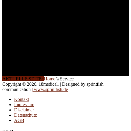
Ihren Wunsch richten wir
weitere Termine, Themen
und Seminare für Sie ein.
Gerne schulen wir Sie
auch in
Wochenendkursen, in
Halbtagsschulungen, oder
direkt vor Ort.
Die Qualität unserer
Schulungen ist das
Ergebnis jahrelanger
Erfahrung. Wir geben
diese gerne an Sie weiter.
AKTUELLE SEITE:
Home
\\
Service
Copyright © 2026. 18medical. | Designed by sprintfish
communication
| www.sprintfish.de
Kontakt
Impressum
Disclaimer
Datenschutz
AGB