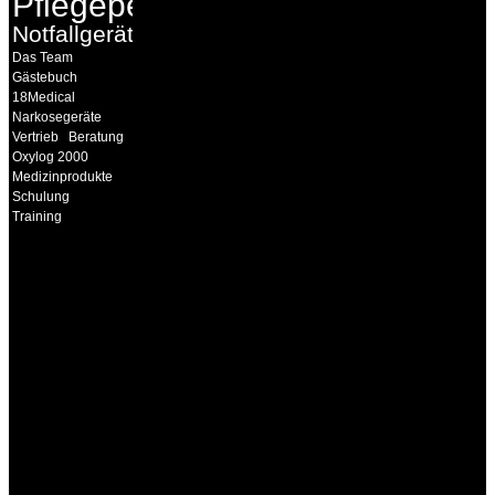
Pflegepersonal
Notfallgeräte
Das Team
Gästebuch
18Medical
Narkosegeräte
Vertrieb
Beratung
Oxylog 2000
Medizinprodukte
Schulung
Training
INFORMATION
Seminare und Trainings
für Anwender von
Medizinprodukten und für
technisches Personal
.
Um Ihnen eine optimale
Arbeitsatmosphäre und
ein Maximum an
Lernerfolg zu garantieren,
ist die Anzahl der
Teilnehmer begrenzt. Auf