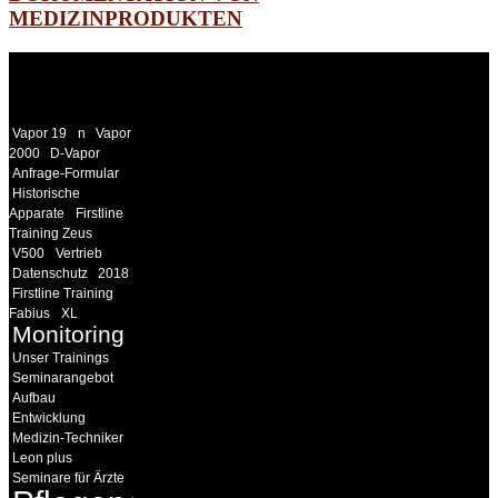
MEDIZINPRODUKTEN
WEITERE
LINKS
Vapor 19
n
Vapor
2000
D-Vapor
Anfrage-Formular
Historische
Apparate
Firstline
Training Zeus
V500
Vertrieb
Datenschutz
2018
Firstline Training
Fabius
XL
Monitoring
Unser Trainings
Seminarangebot
Aufbau
Entwicklung
Medizin-Techniker
Leon plus
Seminare für Ärzte