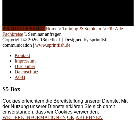
Schulungen ist das
Ergebnis jahrelanger
Erfahrung. Wir geben
diese gerne an Sie weiter.
AKTUELLE SEITE:
Home
\\
Training & Seminare
\\
Für Alle
Fachkreise
\\
Seminar anfragen
Copyright © 2026. 18medical. | Designed by sprintfish
communication
| www.sprintfish.de
Kontakt
Impressum
Disclaimer
Datenschutz
AGB
S5 Box
Cookies erleichtern die Bereitstellung unserer Dienste. Mit
der Nutzung unserer Dienste erklären Sie sich damit
einverstanden, dass wir Cookies verwenden.
WEITERE INFORMATIONEN
OK
ABLEHNEN