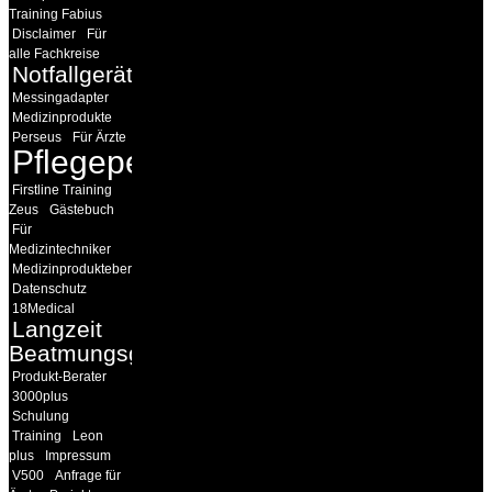
Training Fabius
Disclaimer
Für
alle Fachkreise
Notfallgeräte
Messingadapter
Medizinprodukte
Perseus
Für Ärzte
Pflegepersonal
Firstline Training
Zeus
Gästebuch
Für
Medizintechniker
Medizinprodukteberater
Datenschutz
18Medical
Langzeit
Beatmungsgeräte
Produkt-Berater
3000plus
Schulung
Training
Leon
plus
Impressum
V500
Anfrage für