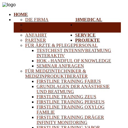
HOME
DIE FIRMA
18MEDICAL
KARRIERE
TRAINING &
HISTORISCHE GERÄTE
SEMINARE
ANFAHRT
SERVICE
PARTNER
PROJEKTE
FÜR ÄRZTE & PFLEGEPERSONAL
TESTCHEST INTENSIVBEATMUNG
INTERAKTIV
HOK - HANDFUL OF KNOWLEDGE
SEMINAR ANFRAGEN
FÜR MEDIZINTECHNIKER &
MEDIZINPRODUKTBERATER
FIRSTLINE TRAINING FABIUS
GRUNDLAGEN DER ANÄSTHESIE
UND BEATMUNG
FIRSTLINE TRAINING ZEUS
FIRSTLINE TRAINING PERSEUS
FIRSTLINE TRAINING OXYLOG
FAMILIE
FIRSTLINE TRAINING DRÄGER
INFINITY MONITORING
FIRSTLINE TRAINING VAPOR