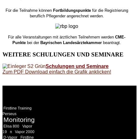
Für die Teilnahme können
Fortbildungspunkte
für die Registrierung
beruflich Pflegender angerechnet werden.
Für alle Veranstaltungen mit ärztlichen Teilnehmern werden
CME-
Punkte
bei der
Bayrischen Landesärztekammer
beantragt.
WEITERE
SCHULUNGEN UND SEMINARE
Schulungen und Seminare
Zum PDF Download einfach die Grafik anklicken!
WEITERE
LINKS
Firstline Training
Perseus
Monitoring
Elisa 800
Vapor
19
n
Vapor 2000
D-Vapor
Firstline