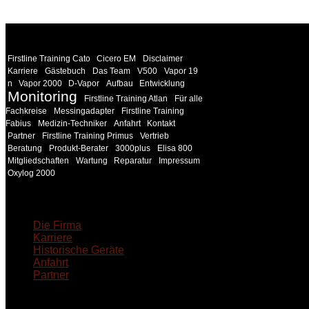
WEITERE
LINKS
Firstline Training Cato
Cicero EM
Disclaimer
Karriere
Gästebuch
Das Team
V500
Vapor 19
n
Vapor 2000
D-Vapor
Aufbau
Entwicklung
Monitoring
Firstline Training Atlan
Für alle
Fachkreise
Messingadapter
Firstline Training
Fabius
Medizin-Techniker
Anfahrt
Kontakt
Partner
Firstline Training Primus
Vertrieb
Beratung
Produkt-Berater
3000plus
Elisa 800
Mitgliedschaften
Wartung
Reparatur
Impressum
Oxylog 2000
18MEDICAL
Die Firma
Karriere
Historische Geräte
Anfahrt
Partner
INFORMATION