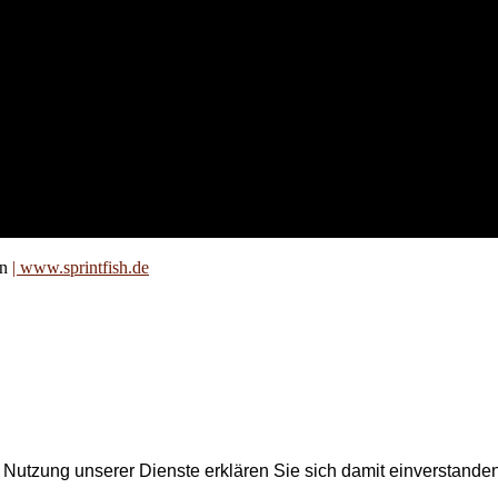
nd für
 an
zt. Auf
are für
on
| www.sprintfish.de
er Nutzung unserer Dienste erklären Sie sich damit einverstand