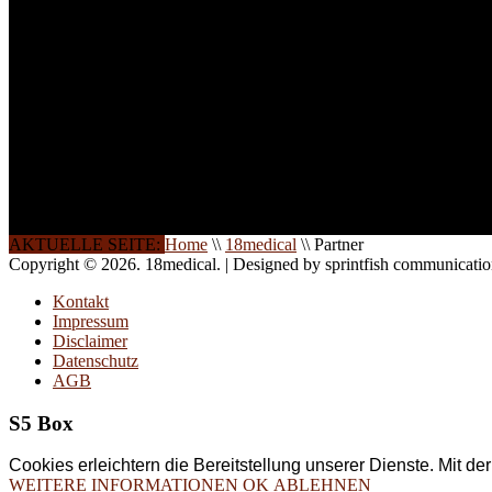
Seminare und Trainings für Anwender von Medizinprodukten u
technisches Personal
.
Um Ihnen eine optimale Arbeitsatmosphäre und ein Maximum
Lernerfolg zu garantieren, ist die Anzahl der Teilnehmer begren
Ihren Wunsch richten wir weitere Termine, Themen und Semin
Sie ein. Gerne schulen wir Sie auch in Wochenendkursen, in
Halbtagsschulungen, oder direkt vor Ort.
Die Qualität unserer Schulungen ist das Ergebnis jahrelanger
Erfahrung. Wir geben diese gerne an Sie weiter.
AKTUELLE SEITE:
Home
\\
18medical
\\
Partner
Copyright © 2026. 18medical. | Designed by sprintfish communicati
Kontakt
Impressum
Disclaimer
Datenschutz
AGB
S5 Box
Cookies erleichtern die Bereitstellung unserer Dienste. Mit d
WEITERE INFORMATIONEN
OK
ABLEHNEN