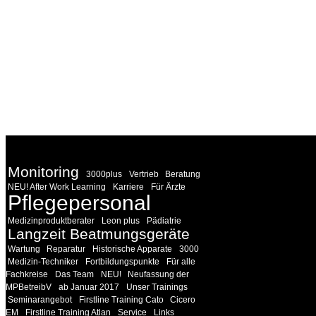
WEITERE
LINKS
Monitoring
3000plus
Vertrieb
Beratung
NEU! After Work Learning
Karriere
Für Ärzte
Pflegepersonal
Medizinproduktberater
Leon plus
Pädiatrie
Langzeit Beatmungsgeräte
Wartung
Reparatur
Historische Apparate
3000
Medizin-Techniker
Fortbildungspunkte
Für alle
Fachkreise
Das Team
NEU!
Neufassung der
MPBetreibV
ab Januar 2017
Unser Trainings
Seminarangebot
Firstline Training Cato
Cicero
EM
Firstline Training Atlan
Service
Links