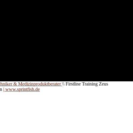
nd für
 an
zt. Auf
are für
chniker & Medizinproduktberater
\\
Firstline Training Zeus
on
| www.sprintfish.de