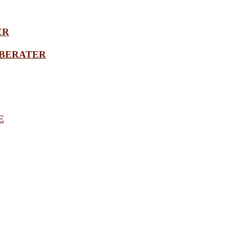
ER
BERATER
E