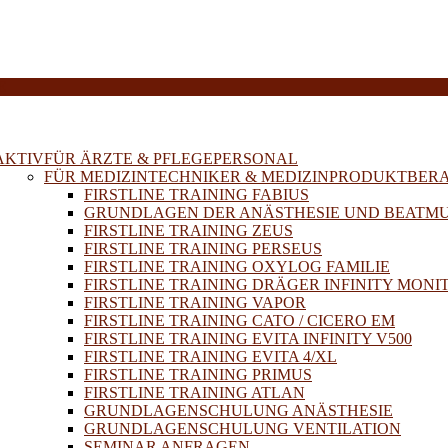
E
AKTIV
FÜR ÄRZTE & PFLEGEPERSONAL
FÜR MEDIZINTECHNIKER & MEDIZINPRODUKTBER
FIRSTLINE TRAINING FABIUS
GRUNDLAGEN DER ANÄSTHESIE UND BEATM
FIRSTLINE TRAINING ZEUS
FIRSTLINE TRAINING PERSEUS
FIRSTLINE TRAINING OXYLOG FAMILIE
FIRSTLINE TRAINING DRÄGER INFINITY MONI
FIRSTLINE TRAINING VAPOR
FIRSTLINE TRAINING CATO / CICERO EM
FIRSTLINE TRAINING EVITA INFINITY V500
FIRSTLINE TRAINING EVITA 4/XL
FIRSTLINE TRAINING PRIMUS
FIRSTLINE TRAINING ATLAN
GRUNDLAGENSCHULUNG ANÄSTHESIE
GRUNDLAGENSCHULUNG VENTILATION
SEMINAR ANFRAGEN