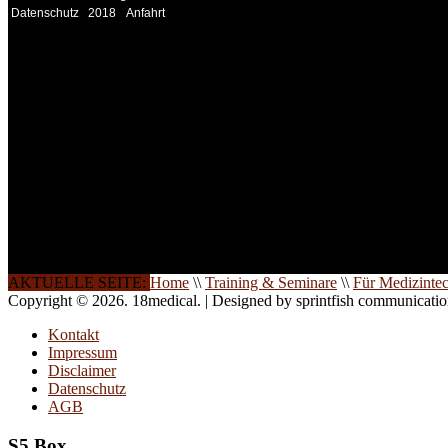
Datenschutz
2018
Anfahrt
INFORMATION
Seminare und Trainings für Anwender von Medizinprodukten u
technisches Personal
.
Um Ihnen eine optimale Arbeitsatmosphäre und ein Maximum
Lernerfolg zu garantieren, ist die Anzahl der Teilnehmer begren
Ihren Wunsch richten wir weitere Termine, Themen und Semin
Sie ein. Gerne schulen wir Sie auch in Wochenendkursen, in
Halbtagsschulungen, oder direkt vor Ort.
Die Qualität unserer Schulungen ist das Ergebnis jahrelanger
Erfahrung. Wir geben diese gerne an Sie weiter.
AKTUELLE SEITE:
Home
\\
Training & Seminare
\\
Für Medizinte
Copyright © 2026. 18medical. | Designed by sprintfish communicati
Kontakt
Impressum
Disclaimer
Datenschutz
AGB
S5 Box