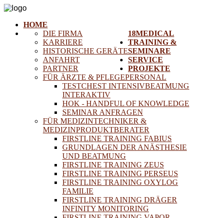
HOME
DIE FIRMA
18MEDICAL
KARRIERE
TRAINING &
HISTORISCHE GERÄTE
SEMINARE
ANFAHRT
SERVICE
PARTNER
PROJEKTE
FÜR ÄRZTE & PFLEGEPERSONAL
TESTCHEST INTENSIVBEATMUNG
INTERAKTIV
HOK - HANDFUL OF KNOWLEDGE
SEMINAR ANFRAGEN
FÜR MEDIZINTECHNIKER &
MEDIZINPRODUKTBERATER
FIRSTLINE TRAINING FABIUS
GRUNDLAGEN DER ANÄSTHESIE
UND BEATMUNG
FIRSTLINE TRAINING ZEUS
FIRSTLINE TRAINING PERSEUS
FIRSTLINE TRAINING OXYLOG
FAMILIE
FIRSTLINE TRAINING DRÄGER
INFINITY MONITORING
FIRSTLINE TRAINING VAPOR