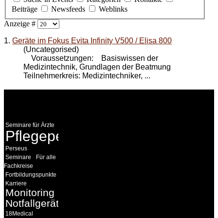
Beiträge
Newsfeeds
Weblinks
Anzeige #
1.
Geräte im Fokus Evita Infinity V500 / Elisa 800
(Uncategorised)
Voraussetzungen: Basiswissen der
Medizintechnik, Grundlagen der Beatmung
Teilnehmerkreis: Medizintechniker, ...
WEITERE
LINKS
Seminare für Ärzte
Pflegepersonal
Perseus
Seminare
Für alle
Fachkreise
Fortbildungspunkte
Karriere
Monitoring
Notfallgeräte
18Medical