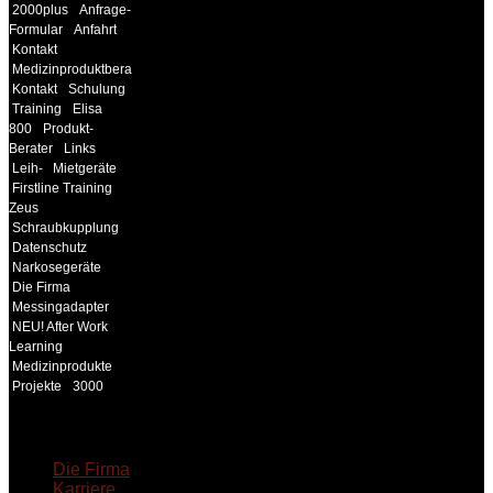
2000plus
Anfrage-
Formular
Anfahrt
Kontakt
Medizinproduktberater
Kontakt
Schulung
Training
Elisa
800
Produkt-
Berater
Links
Leih-
Mietgeräte
Firstline Training
Zeus
Schraubkupplung
Datenschutz
Narkosegeräte
Die Firma
Messingadapter
NEU! After Work
Learning
Medizinprodukte
Projekte
3000
18MEDICAL
Die Firma
Karriere