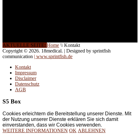
direkt vor Ort.
Die Qualität unserer
Schulungen ist das
Ergebnis jahrelanger
Erfahrung. Wir geben
diese gerne an Sie weiter.
AKTUELLE SEITE:
Home
\\
Kontakt
Copyright © 2026. 18medical. | Designed by sprintfish
communication
| www.sprintfish.de
Kontakt
Impressum
Disclaimer
Datenschutz
AGB
S5 Box
Cookies erleichtern die Bereitstellung unserer Dienste. Mit
der Nutzung unserer Dienste erklären Sie sich damit
einverstanden, dass wir Cookies verwenden.
WEITERE INFORMATIONEN
OK
ABLEHNEN