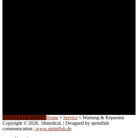
Um Ihnen eine optimale
Arbeitsatmosphäre und
ein Maximum an
Lernerfolg zu garantieren,
ist die Anzahl der
Teilnehmer begrenzt. Auf
Ihren Wunsch richten wir
weitere Termine, Themen
und Seminare für Sie ein.
Gerne schulen wir Sie
auch in
Wochenendkursen, in
Halbtagsschulungen, oder
direkt vor Ort.
Die Qualität unserer
Schulungen ist das
Ergebnis jahrelanger
Erfahrung. Wir geben
diese gerne an Sie weiter.
AKTUELLE SEITE:
Home
\\
Service
\\
Wartung & Reparatur
Copyright © 2026. 18medical. | Designed by sprintfish
communication
| www.sprintfish.de