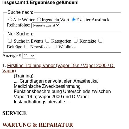
Insgesamt
1
Ergebnisse gefunden!
Suche nach:
Alle Wörter
Irgendein Wort
Exakter Ausdruck
Reihenfolge:
Nur Suchen:
Suche in Events
Kategorien
Kontakte
Beiträge
Newsfeeds
Weblinks
Anzeige #
1.
Firstline Training Vapor (Vapor 19.n / Vapor 2000 / D-
Vapor)
(Training)
... Grundlagen der volatielen Anästhetika
Medizinische Zweckbestimmung
Funktionsbeschreibung Unterschiede zwischen
Vapor 19.n; Vapor 2000 und
D-Vapor
Instandhaltungsintervalle ...
SERVICE
WARTUNG & REPARATUR