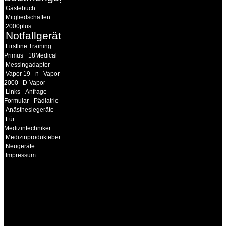
Gästebuch
Mitgliedschaften
2000plus
Notfallgeräte
Firstline Training
Primus
18Medical
Messingadapter
Vapor 19
n
Vapor
2000
D-Vapor
Links
Anfrage-
Formular
Pädiatrie
Anästhesiegeräte
Für
Medizintechniker
Medizinprodukteberater
Neugeräte
Impressum
INFORMATION
Seminare und Trainings
für Anwender von
Medizinprodukten und für
technisches Personal
.