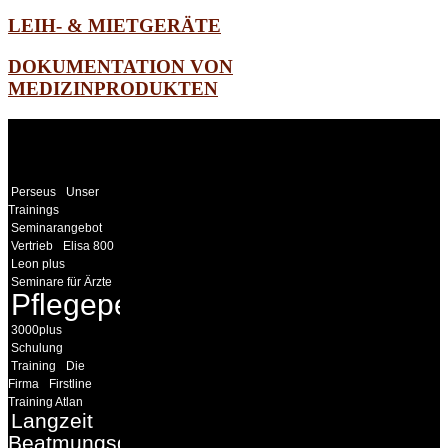
LEIH- & MIETGERÄTE
DOKUMENTATION VON
MEDIZINPRODUKTEN
WEITERE
LINKS
Perseus
Unser
Trainings
Seminarangebot
Vertrieb
Elisa 800
Leon plus
Seminare für Ärzte
Pflegepersonal
3000plus
Schulung
Training
Die
Firma
Firstline
Training Atlan
Langzeit
Beatmungsgeräte