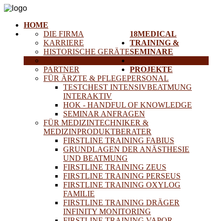
HOME
DIE FIRMA
18MEDICAL
KARRIERE
TRAINING &
HISTORISCHE GERÄTE
SEMINARE
ANFAHRT
SERVICE
PARTNER
PROJEKTE
FÜR ÄRZTE & PFLEGEPERSONAL
TESTCHEST INTENSIVBEATMUNG
INTERAKTIV
HOK - HANDFUL OF KNOWLEDGE
SEMINAR ANFRAGEN
FÜR MEDIZINTECHNIKER &
MEDIZINPRODUKTBERATER
FIRSTLINE TRAINING FABIUS
GRUNDLAGEN DER ANÄSTHESIE
UND BEATMUNG
FIRSTLINE TRAINING ZEUS
FIRSTLINE TRAINING PERSEUS
FIRSTLINE TRAINING OXYLOG
FAMILIE
FIRSTLINE TRAINING DRÄGER
INFINITY MONITORING
FIRSTLINE TRAINING VAPOR